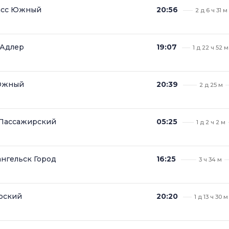
асс Южный
20:56
2 д 6 ч 31 м
 Адлер
19:07
1 д 22 ч 52 м
 Южный
20:39
2 д 25 м
-Пассажирский
05:25
1 д 2 ч 2 м
нгельск Город
16:25
3 ч 34 м
рский
20:20
1 д 13 ч 30 м