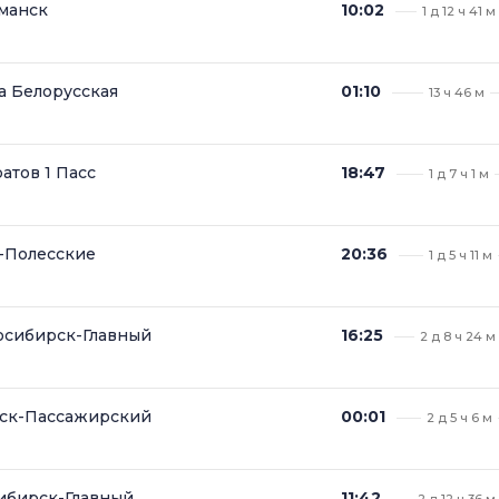
манск
10:02
1 д 12 ч 41 м
а Белорусская
01:10
13 ч 46 м
атов 1 Пасс
18:47
1 д 7 ч 1 м
и-Полесские
20:36
1 д 5 ч 11 м
сибирск-Главный
16:25
2 д 8 ч 24 м
ск-Пассажирский
00:01
2 д 5 ч 6 м
ибирск-Главный
11:42
2 д 12 ч 36 м