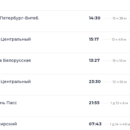
Петербург-Витеб.
14:30
15 ч 38 м
т-Центральный
15:17
13 ч 49 м
а Белорусская
13:27
15 ч 10 м
т-Центральный
23:30
12 ч 50 м
нь Пасс
21:55
1 д 13 ч 6 м
жирский
07:43
1 д 14 ч 49 