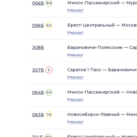
Минск-Пассажирский — Мур
066Б
8.9
Маршрут
Брест-Центральный — Москв
096Б
6.3
Маршрут
308Б
Барановичи-Полесские — Сар
Маршрут
Саратов 1 Пасс — Баранович
307Б
5
Маршрут
Минск-Пассажирский — Ново
064Б
9.3
Маршрут
Новосибирск-Главный — Мин
063Б
7.6
Маршрут
Брест-Центральный — Новос
104Б