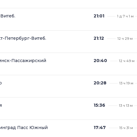
Витеб.
21:01
1 д 7 ч 1 м
т-Петербург-Витеб.
21:12
12 ч 29 м
Минск-Пассажирский
20:40
12 ч 49 м
о
20:28
13 ч 19 м
я
15:36
13 ч 13 м
нинград Пасс Южный
17:47
15 ч 31 м