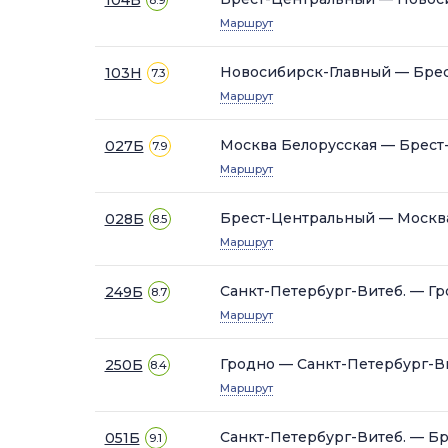
8.9
Маршрут
Новосибирск-Главный — Бре
103Н
7.3
Маршрут
Москва Белорусская — Брес
027Б
7.9
Маршрут
Брест-Центральный — Москв
028Б
8.5
Маршрут
Санкт-Петербург-Витеб. — Г
249Б
8.7
Маршрут
Гродно — Санкт-Петербург-В
250Б
8.4
Маршрут
Санкт-Петербург-Витеб. — Б
051Б
9.1