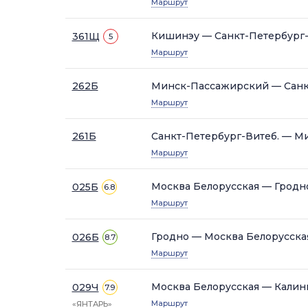
Маршрут
Кишинэу — Санкт-Петербург-
361Щ
5
Маршрут
262Б
Минск-Пассажирский — Санк
Маршрут
261Б
Санкт-Петербург-Витеб. — 
Маршрут
Москва Белорусская — Гродн
025Б
6.8
Маршрут
Гродно — Москва Белорусска
026Б
8.7
Маршрут
Москва Белорусская — Кали
029Ч
7.9
Маршрут
«ЯНТАРЬ»