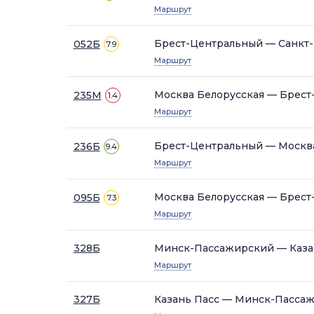
Маршрут
Брест-Центральный — Санкт-
052Б
7.9
Маршрут
Москва Белорусская — Брес
235М
1.4
Маршрут
Брест-Центральный — Москв
236Б
9.4
Маршрут
Москва Белорусская — Брес
095Б
7.3
Маршрут
328Б
Минск-Пассажирский — Каза
Маршрут
327Б
Казань Пасс — Минск-Пасса