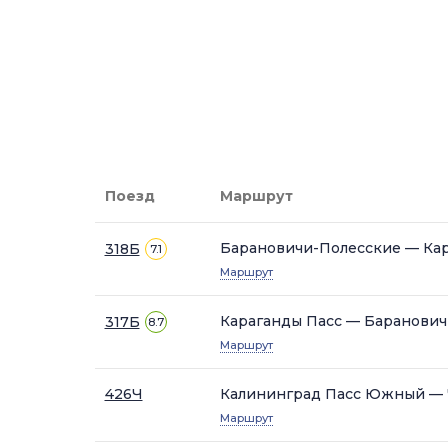
Поезд
Маршрут
Барановичи-Полесские — Кар
318Б
7.1
Маршрут
Караганды Пасс — Баранович
317Б
8.7
Маршрут
426Ч
Калининград Пасс Южный — 
Маршрут