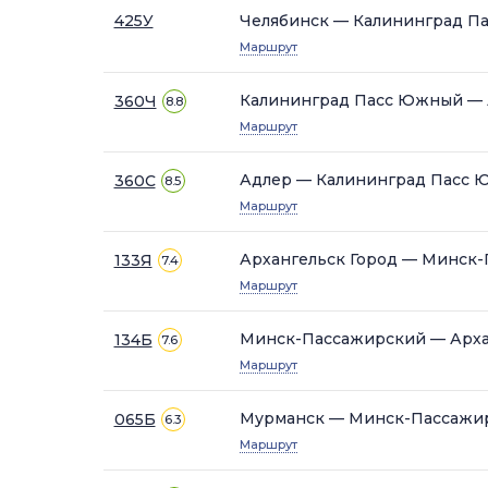
425У
Челябинск — Калининград П
Маршрут
Калининград Пасс Южный —
360Ч
8.8
Маршрут
Адлер — Калининград Пасс
360С
8.5
Маршрут
Архангельск Город — Минск
133Я
7.4
Маршрут
Минск-Пассажирский — Арха
134Б
7.6
Маршрут
Мурманск — Минск-Пассажи
065Б
6.3
Маршрут