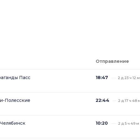
Отправление
аганды Пасс
18:47
2 д 23 ч 12 м
и-Полесские
22:44
2 д 17 ч 48 
Челябинск
10:20
2 д 5 ч 49 м