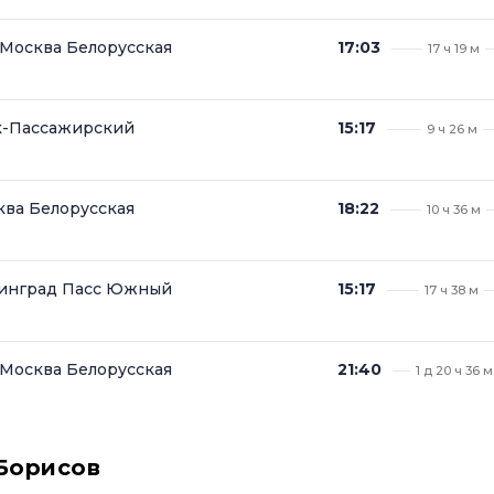
Москва Белорусская
17:03
17 ч 19 м
к-Пассажирский
15:17
9 ч 26 м
ва Белорусская
18:22
10 ч 36 м
нинград Пасс Южный
15:17
17 ч 38 м
Москва Белорусская
21:40
1 д 20 ч 36 м
Борисов