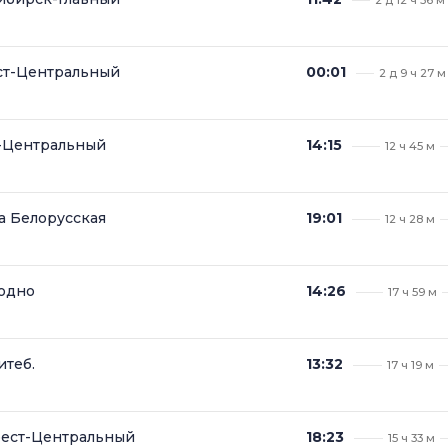
ст-Центральный
00:01
2 д 9 ч 27 м
т-Центральный
14:15
12 ч 45 м
а Белорусская
19:01
12 ч 28 м
родно
14:26
17 ч 59 м
итеб.
13:32
17 ч 19 м
рест-Центральный
18:23
15 ч 33 м