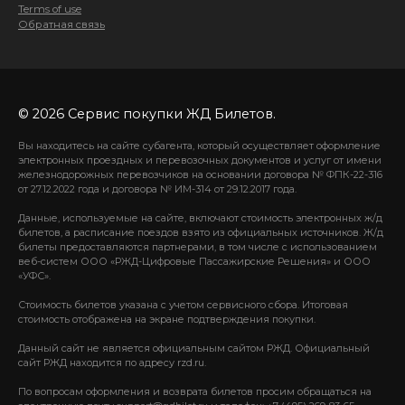
Terms of use
Обратная связь
© 2026 Сервис покупки ЖД Билетов.
Вы находитесь на сайте субагента, который осуществляет оформление
электронных проездных и перевозочных документов и услуг от имени
железнодорожных перевозчиков на основании договора № ФПК-22-316
от 27.12.2022 года и договора № ИМ-314 от 29.12.2017 года.
Данные, используемые на сайте, включают стоимость электронных ж/д
билетов, а расписание поездов взято из официальных источников. Ж/д
билеты предоставляются партнерами, в том числе с использованием
веб-систем ООО «РЖД-Цифровые Пассажирские Решения» и ООО
«УФС».
Стоимость билетов указана с учетом сервисного сбора. Итоговая
стоимость отображена на экране подтверждения покупки.
Данный сайт не является официальным сайтом РЖД. Официальный
сайт РЖД находится по адресу rzd.ru.
По вопросам оформления и возврата билетов просим обращаться на