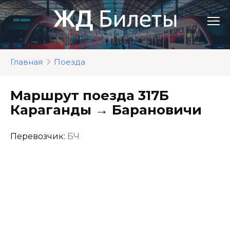
Перейти
к
контенту
Главная
Поезда
Маршрут поезда 317Б
Караганды → Барановичи
Перевозчик:
БЧ