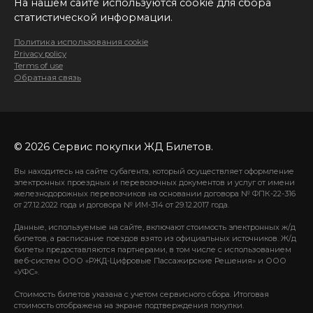
На нашем сайте используются cookie для сбора
статистической информации.
Политика использования cookie
Privacy policy
Terms of use
Обратная связь
© 2026 Сервис покупки ЖД Билетов.
Вы находитесь на сайте субагента, который осуществляет оформление
электронных проездных и перевозочных документов и услуг от имени
железнодорожных перевозчиков на основании договора № ФПК-22-316
от 27.12.2022 года и договора № ИМ-314 от 29.12.2017 года.
Данные, используемые на сайте, включают стоимость электронных ж/д
билетов, а расписание поездов взято из официальных источников. Ж/д
билеты предоставляются партнерами, в том числе с использованием
веб-систем ООО «РЖД-Цифровые Пассажирские Решения» и ООО
«УФС».
Стоимость билетов указана с учетом сервисного сбора. Итоговая
стоимость отображена на экране подтверждения покупки.