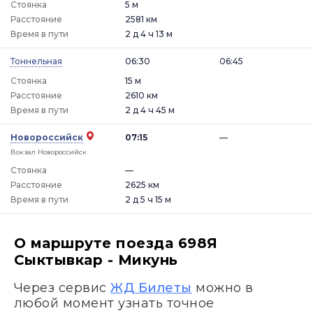
Стоянка
5 м
Расстояние
2581 км
Время в пути
2 д 4 ч 13 м
Тоннельная
06:30
06:45
Стоянка
15 м
Расстояние
2610 км
Время в пути
2 д 4 ч 45 м
Новороссийск
07:15
—
Вокзал Новороссийск
Стоянка
—
Расстояние
2625 км
Время в пути
2 д 5 ч 15 м
О маршруте поезда 698Я
Сыктывкар - Микунь
Через сервис
ЖД Билеты
можно в
любой момент узнать точное