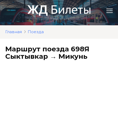
Перейти
к
контенту
Главная
Поезда
Маршрут поезда 698Я
Сыктывкар → Микунь