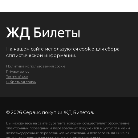
На нашем сайте используются cookie для сбора
статистической информации.
Политика использования cookie
Privacy policy
Terms of use
Обратная связь
© 2026 Сервис покупки ЖД Билетов.
Вы находитесь на сайте субагента, который осуществляет оформление
электронных проездных и перевозочных документов и услуг от имени
железнодорожных перевозчиков на основании договора № ФПК-22-316
от 27.12.2022 года и договора № ИМ-314 от 29.12.2017 года.