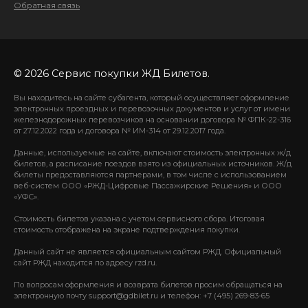
Обратная связь
© 2026 Сервис покупки ЖД Билетов.
Вы находитесь на сайте субагента, который осуществляет оформление
электронных проездных и перевозочных документов и услуг от имени
железнодорожных перевозчиков на основании договора № ФПК-22-316
от 27.12.2022 года и договора № ИМ-314 от 29.12.2017 года.
Данные, используемые на сайте, включают стоимость электронных ж/д
билетов, а расписание поездов взято из официальных источников. Ж/д
билеты предоставляются партнерами, в том числе с использованием
веб-систем ООО «РЖД-Цифровые Пассажирские Решения» и ООО
«УФС».
Стоимость билетов указана с учетом сервисного сбора. Итоговая
стоимость отображена на экране подтверждения покупки.
Данный сайт не является официальным сайтом РЖД. Официальный
сайт РЖД находится по адресу rzd.ru.
По вопросам оформления и возврата билетов просим обращаться на
электронную почту support@gdbilet.ru и телефон: +7 (495) 269-83-65