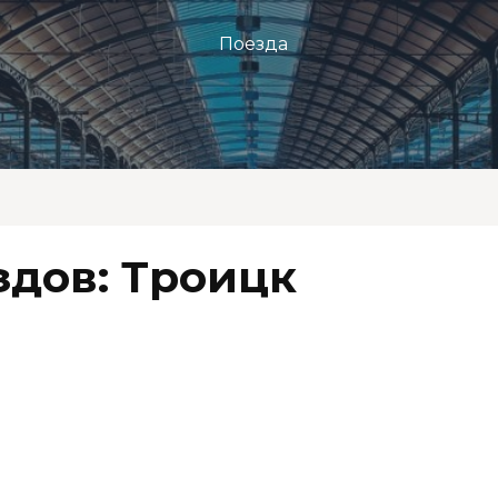
Поезда
здов: Троицк