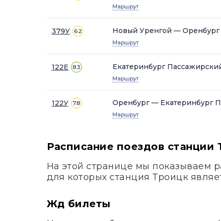
Маршрут
Новый Уренгой — Оренбург
379У
6.2
Маршрут
Екатеринбург Пассажирски
122Е
8.3
Маршрут
Оренбург — Екатеринбург 
122У
7.8
Маршрут
Расписание поездов станции 
На этой странице мы показываем р
для которых станция Троицк являе
Жд билеты