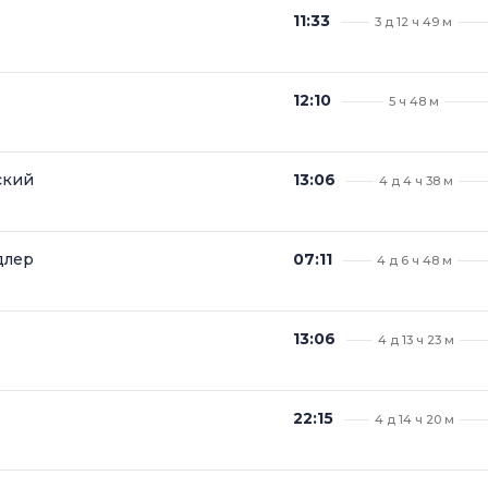
11:33
3 д 12 ч 49 м
12:10
5 ч 48 м
ский
13:06
4 д 4 ч 38 м
длер
07:11
4 д 6 ч 48 м
13:06
4 д 13 ч 23 м
22:15
4 д 14 ч 20 м