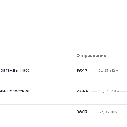
Отправление
раганды Пасс
18:47
2 д 23 ч 12 м
чи-Полесские
22:44
2 д 17 ч 48 м
08:13
3 д 9 ч 30 м