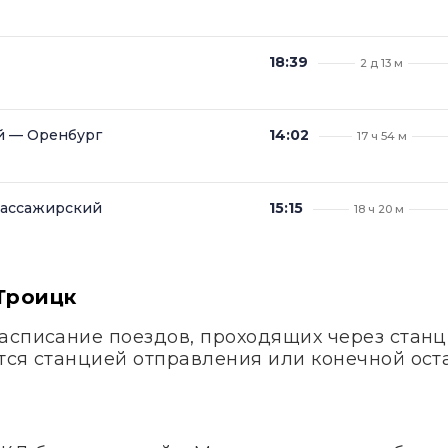
18:39
2 д 13 м
й — Оренбург
14:02
17 ч 54 м
Пассажирский
15:15
18 ч 20 м
Троицк
асписание поездов, проходящих через станци
тся станцией отправления или конечной ост