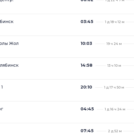
ябинск
03:45
1 д 18 ч 12 м
рлы Жол
10:03
19 ч 24 м
лябинск
14:58
13 ч 10 м
 1
20:10
1 д 17 ч 50 м
рг
04:45
1 д 16 ч 24 м
07:45
2 д 52 м