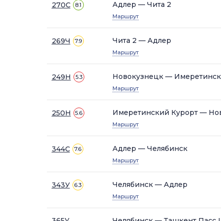
Адлер — Чита 2
270С
8.1
Маршрут
Чита 2 — Адлер
269Ч
7.9
Маршрут
Новокузнецк — Имеретинск
249Н
5.3
Маршрут
Имеретинский Курорт — Но
250Н
5.6
Маршрут
Адлер — Челябинск
344С
7.6
Маршрут
Челябинск — Адлер
343У
6.3
Маршрут
365У
Челябинск — Ташкент Пасс 