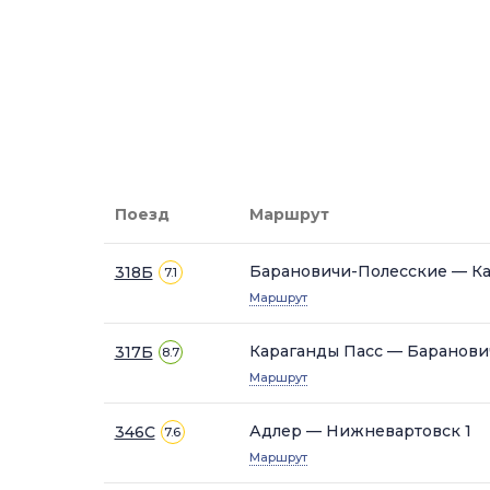
Поезд
Маршрут
Барановичи-Полесские — Ка
318Б
7.1
Маршрут
Караганды Пасс — Баранови
317Б
8.7
Маршрут
Адлер — Нижневартовск 1
346С
7.6
Маршрут