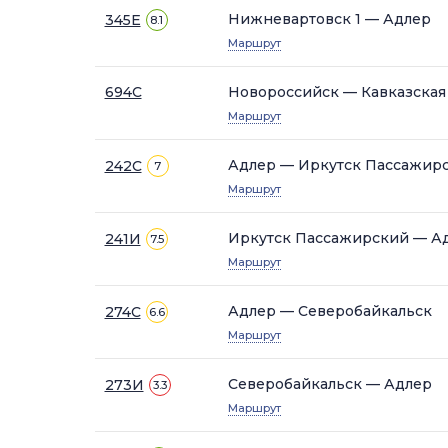
Нижневартовск 1 — Адлер
345Е
8.1
Маршрут
694С
Новороссийск — Кавказская
Маршрут
Адлер — Иркутск Пассажир
242С
7
Маршрут
Иркутск Пассажирский — А
241И
7.5
Маршрут
Адлер — Северобайкальск
274С
6.6
Маршрут
Северобайкальск — Адлер
273И
3.3
Маршрут