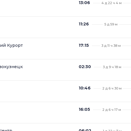
13:06
4 д 22 ч 4 м
11:26
5 д 59 м
ий Курорт
17:15
3 д 11 ч 38 м
вокузнецк
02:30
3 д 9 ч 18 м
10:46
2 д 6 ч 30 м
16:05
2 д 6 ч 17 м
Центр.
06:02
1 д 22 ч 7 м