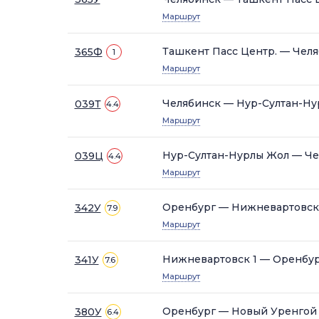
Маршрут
Ташкент Пасс Центр. — Чел
365Ф
1
Маршрут
Челябинск — Нур-Султан-Ну
039Т
4.4
Маршрут
Нур-Султан-Нурлы Жол — Че
039Ц
4.4
Маршрут
Оренбург — Нижневартовск
342У
7.9
Маршрут
Нижневартовск 1 — Оренбу
341У
7.6
Маршрут
Оренбург — Новый Уренгой
380У
6.4