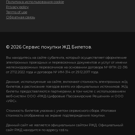
Политика использования cookie
Privacy policy
Terms of use
Обратная связь
© 2026 Сервис покупки ЖД Билетов.
Вы находитесь на сайте субагента, который осуществляет оформление
электронных проездных и перевозочных документов и услуг от имени
железнодорожных перевозчиков на основании договора № ФПК-22-316
от 27.12.2022 года и договора № ИМ-314 от 29.12.2017 года.
Данные, используемые на сайте, включают стоимость электронных ж/д
билетов, а расписание поездов взято из официальных источников. Ж/д
билеты предоставляются партнерами, в том числе с использованием
веб-систем ООО «РЖД-Цифровые Пассажирские Решения» и ООО
«УФС».
Стоимость билетов указана с учетом сервисного сбора. Итоговая
стоимость отображена на экране подтверждения покупки.
Данный сайт не является официальным сайтом РЖД. Официальный
сайт РЖД находится по адресу rzd.ru.