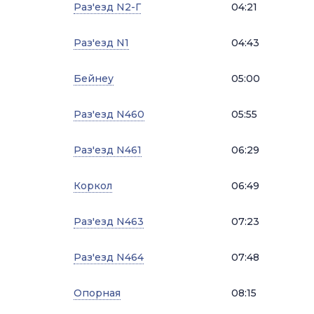
Раз'езд N2-Г
04:21
Раз'езд N1
04:43
Бейнеу
05:00
Раз'езд N460
05:55
Раз'езд N461
06:29
Коркол
06:49
Раз'езд N463
07:23
Раз'езд N464
07:48
Опорная
08:15