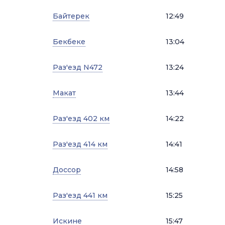
Байтерек
12:49
Бекбеке
13:04
Раз'езд N472
13:24
Макат
13:44
Раз'езд 402 км
14:22
Раз'езд 414 км
14:41
Доссор
14:58
Раз'езд 441 км
15:25
Искине
15:47