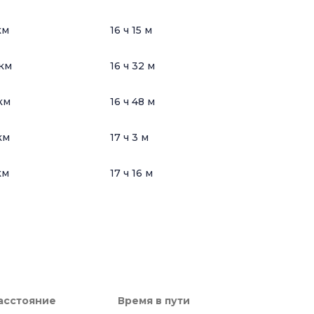
км
16 ч 15 м
км
16 ч 32 м
км
16 ч 48 м
км
17 ч 3 м
км
17 ч 16 м
асстояние
Время в пути