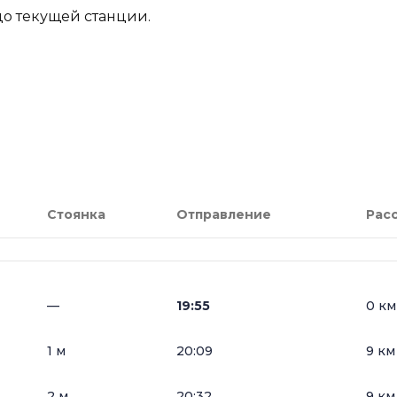
до текущей станции.
Стоянка
Отправление
Рас
—
19:55
0 км
1 м
20:09
9 км
2 м
20:32
9 км