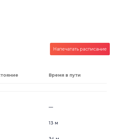
Напечатать расписание
стояние
Время в пути
—
13 м
34 м