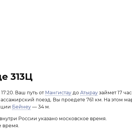
е 313Ц
17:20. Ваш путь от
Мангистау
до
Атырау
займет 17 час
Пассажирский поезд. Вы проедете 761 км. На этом ма
анции
Бейнеу
— 34 м.
внутри России указано московское время.
 время.