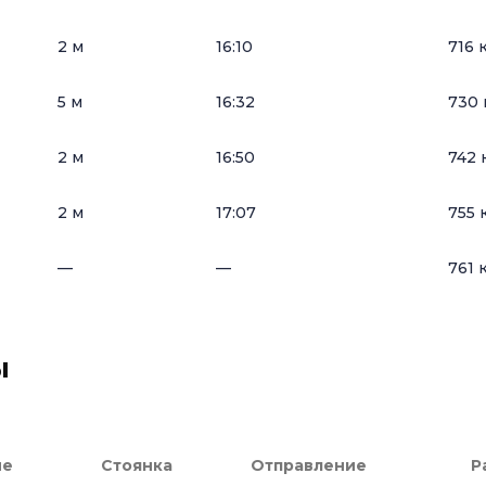
2 м
16:10
716 
5 м
16:32
730 
2 м
16:50
742 
2 м
17:07
755 
—
—
761 
ы
ие
Стоянка
Отправление
Р