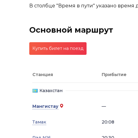
В столбце "Время в пути" указано время 
Основной маршрут
Купить билет на поезд
Станция
Прибытие
Казахстан
Мангистау
—
Тамак
20:08
Рзд N16
20:30