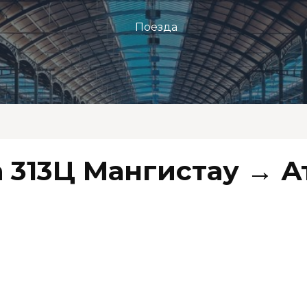
Поезда
 313Ц Мангистау → А