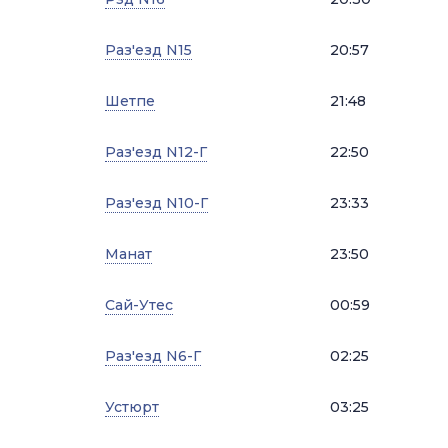
Раз'езд N15
20:57
Шетпе
21:48
Раз'езд N12-Г
22:50
Раз'езд N10-Г
23:33
Манат
23:50
Сай-Утес
00:59
Раз'езд N6-Г
02:25
Устюрт
03:25