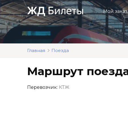
Перейти
к
Мой заказ
контенту
Главная
Поезда
Маршрут поезда
Перевозчик:
КТЖ