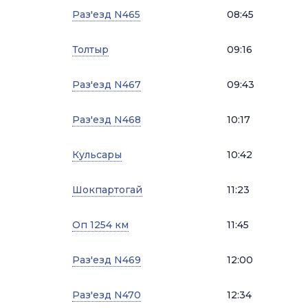
Раз'езд N465
08:45
Толтыр
09:16
Раз'езд N467
09:43
Раз'езд N468
10:17
Кульсары
10:42
Шокпартогай
11:23
Оп 1254 км
11:45
Раз'езд N469
12:00
Раз'езд N470
12:34