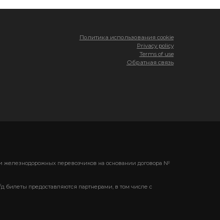
Политика использования cookie
Privacy policy
Terms of use
Обратная связь
ени железнодорожных перевозчиков на основании договора №
/д билеты предоставляются партнерами, в том числе с