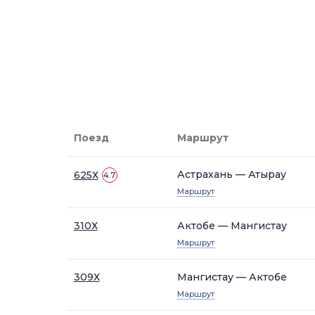
Поезд
Маршрут
Астрахань — Атырау
625Х
4.7
Маршрут
310Х
Актобе — Мангистау
Маршрут
309Х
Мангистау — Актобе
Маршрут