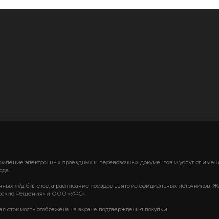
формление электронных проездных и перевозочных документов и услуг от им
ода.
нных ж/д билетов, а расписание поездов взято из официальных источников. Ж
ские Решения» и ООО «УФС».
вая стоимость отображена на экране подтверждения покупки.