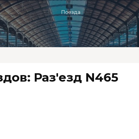
Поезда
дов: Раз'езд N465