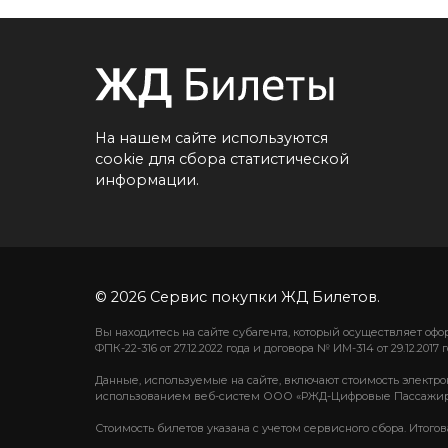
На нашем сайте используются
cookie для сбора статистической
информации.
© 2026 Сервис покупки ЖД Билетов.
Вы находитесь на сайте субагента, который осуществляет о
ФПК-22-316 от 27.12.2022 года и договора № ИМ-314 от 29.12.2017 г
Данные, используемые на сайте, включают стоимость электро
использованием веб-систем ООО «РЖД-Цифровые Пассажир
Стоимость билетов указана с учетом сервисного сбора. Итого