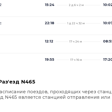
2
15:24
10:0
2 д 6 ч 2 м
с
22:18
10:0
1 д 22 ч 32 м
12:12
08:5
17 ч 24 м
19:55
17:2
17 ч 16 м
Раз'езд N465
асписание поездов, проходящих через станци
зд N465 является станцией отправления или