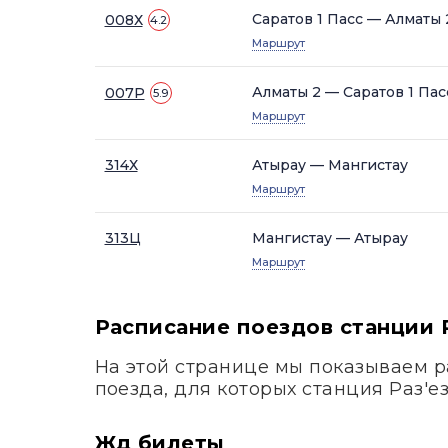
Саратов 1 Пасс — Алматы 
008Х
4.2
Маршрут
Алматы 2 — Саратов 1 Пас
007Р
5.9
Маршрут
314Х
Атырау — Мангистау
Маршрут
313Ц
Мангистау — Атырау
Маршрут
Расписание поездов станции 
На этой странице мы показываем р
поезда, для которых станция Раз'е
Жд билеты