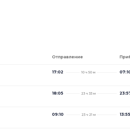
Отправление
При
17:02
07:1
10 ч 50 м
18:05
23:5
23 ч 33 м
09:10
13:5
23 ч 21 м