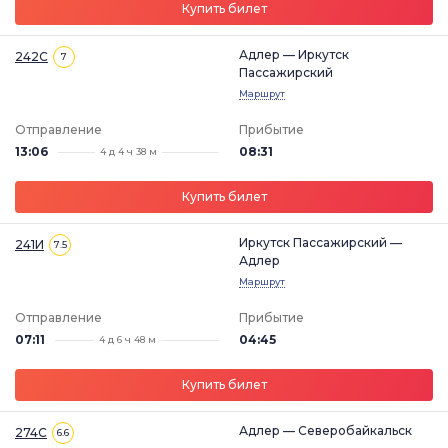
Купить билет
Адлер — Иркутск
242С
7
Пассажирский
Маршрут
Отправление
Прибытие
13:06
08:31
4 д 4 ч 38 м
Купить билет
Иркутск Пассажирский —
241И
7.5
Адлер
Маршрут
Отправление
Прибытие
07:11
04:45
4 д 6 ч 48 м
Купить билет
Адлер — Северобайкальск
274С
6.6