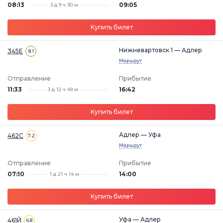
08:13
09:05
3 д 9 ч 30 м
Купить билет
Нижневартовск 1 — Адлер
345Е
8.1
Маршрут
Отправление
Прибытие
11:33
16:42
3 д 12 ч 49 м
Купить билет
Адлер — Уфа
462С
7.2
Маршрут
Отправление
Прибытие
07:10
14:00
1 д 21 ч 14 м
Купить билет
Уфа — Адлер
461Й
6.8