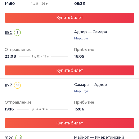
14:50
05:33
1 д 9 ч 26 м
Купить билет
Адлер — Самара
118С
9
Маршрут
Отправление
Прибытие
23:08
16:05
1 д 12 ч 18 м
Купить билет
Самара — Адлер
117Й
6.1
Маршрут
Отправление
Прибытие
19:16
15:06
1 д 14 ч 58 м
Купить билет
Майкоп — Имеретинский
812С
8.8