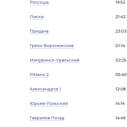
Россошь
19:52
Лиски
21:42
Придача
23:03
Грязи-Воронежские
01:14
Мичуринск-Уральский
02:25
Рязань 2
05:40
Александров 1
12:08
Юрьев-Польский
14:14
Гаврилов Посад
14:49