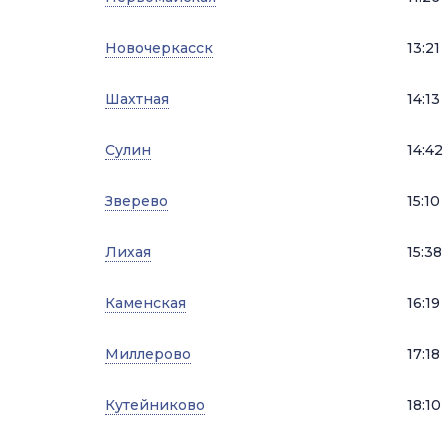
Новочеркасск
13:21
Шахтная
14:13
Сулин
14:42
Зверево
15:10
Лихая
15:38
Каменская
16:19
Миллерово
17:18
Кутейниково
18:10