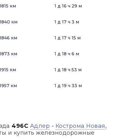
1815 км
1 д 16 ч 29 м
1840 км
1 д 17 ч 3 м
1846 км
1 д 17 ч 15 м
1873 км
1 д 18 ч 6 м
1915 км
1 д 18 ч 53 м
1957 км
1 д 19 ч 33 м
езда
496С
Адлер
-
Кострома Новая
,
аты и купить железнодорожные