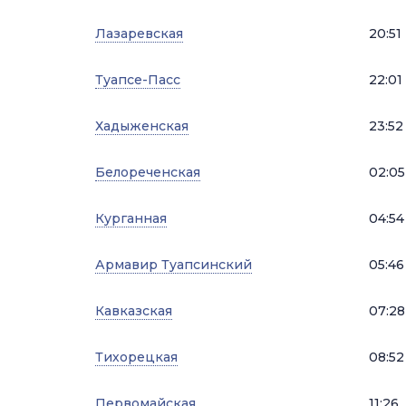
Лазаревская
20:51
Туапсе-Пасс
22:01
Хадыженская
23:52
Белореченская
02:05
Курганная
04:54
Армавир Туапсинский
05:46
Кавказская
07:28
Тихорецкая
08:52
Первомайская
11:26