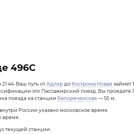
де 496С
21:44. Ваш путь от
Адлер
до
Кострома Новая
займет 1
лассификации это Пассажирский поезд. Вы проедете 1
нка поезда на станции
Белореченская
— 55 м.
внутри России указано московское время.
 время.
до текущей станции.