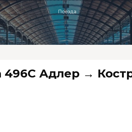
Поезда
 496С Адлер → Кост