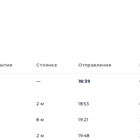
ытие
Стоянка
Отправление
—
18:39
2 м
18:53
8 м
19:21
2 м
19:48