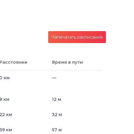
Напечатать расписание
Расстояние
Время в пути
0 км
—
8 км
12 м
22 км
32 м
39 км
57 м