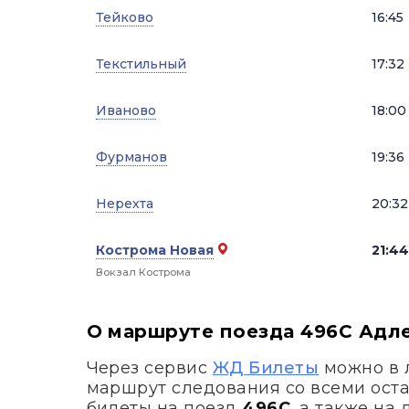
Тейково
16:45
Текстильный
17:32
Иваново
18:00
Фурманов
19:36
Нерехта
20:32
Кострома Новая
21:44
Вокзал Кострома
О маршруте поезда 496С Адле
Через сервис
ЖД Билеты
можно в 
маршрут следования со всеми ост
билеты на поезд
496С
, а также на