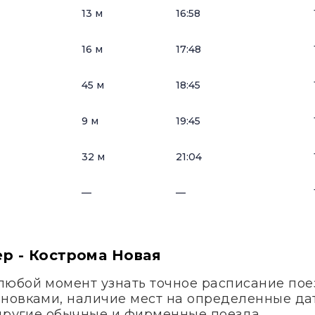
13 м
16:58
16 м
17:48
45 м
18:45
9 м
19:45
32 м
21:04
—
—
р - Кострома Новая
любой момент узнать точное расписание по
ановками, наличие мест на определенные д
 другие обычные и фирменные поезда.