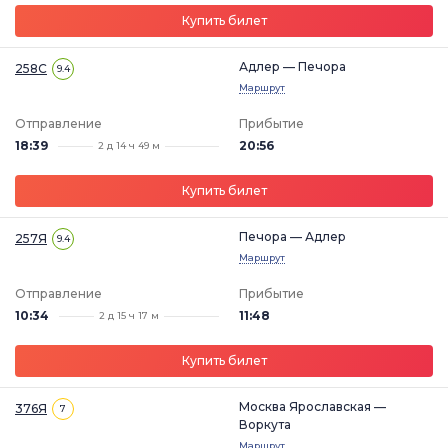
Купить билет
Адлер — Печора
258С
9.4
Маршрут
Отправление
Прибытие
18:39
20:56
2 д 14 ч 49 м
Купить билет
Печора — Адлер
257Я
9.4
Маршрут
Отправление
Прибытие
10:34
11:48
2 д 15 ч 17 м
Купить билет
Москва Ярославская —
376Я
7
Воркута
Маршрут