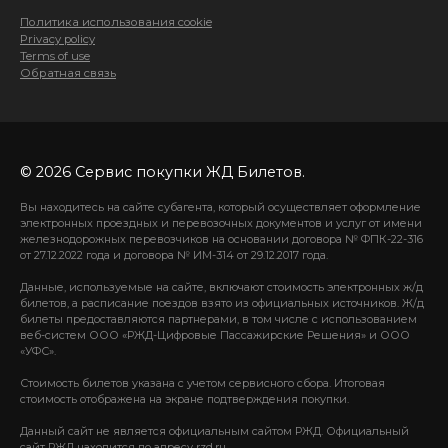
Политика использования cookie
Privacy policy
Terms of use
Обратная связь
© 2026 Сервис покупки ЖД Билетов.
Вы находитесь на сайте субагента, который осуществляет оформление
электронных проездных и перевозочных документов и услуг от имени
железнодорожных перевозчиков на основании договора № ФПК-22-316
от 27.12.2022 года и договора № ИМ-314 от 29.12.2017 года.
Данные, используемые на сайте, включают стоимость электронных ж/д
билетов, а расписание поездов взято из официальных источников. Ж/д
билеты предоставляются партнерами, в том числе с использованием
веб-систем ООО «РЖД-Цифровые Пассажирские Решения» и ООО
«УФС».
Стоимость билетов указана с учетом сервисного сбора. Итоговая
стоимость отображена на экране подтверждения покупки.
Данный сайт не является официальным сайтом РЖД. Официальный
сайт РЖД находится по адресу rzd.ru.