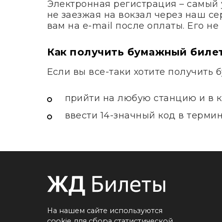
Электронная регистрация – самый 
не заезжая на вокзал через наш с
вам на e-mail после оплаты. Его н
Как получить бумажный биле
Если вы все-таки хотите получить 
прийти на любую станцию и в к
ввести 14-значный код в терми
На нашем сайте используются
cookie для сбора статистической