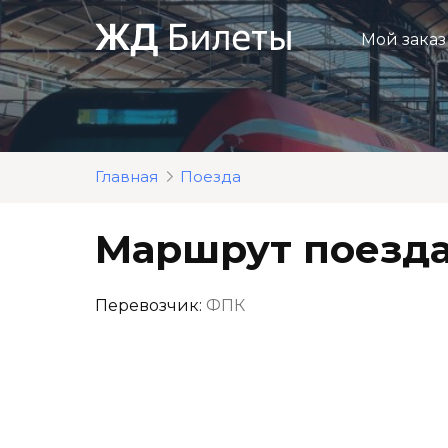
Перейти
к
Мой заказ
контенту
Главная
Поезда
Маршрут поезда
Перевозчик:
ФПК