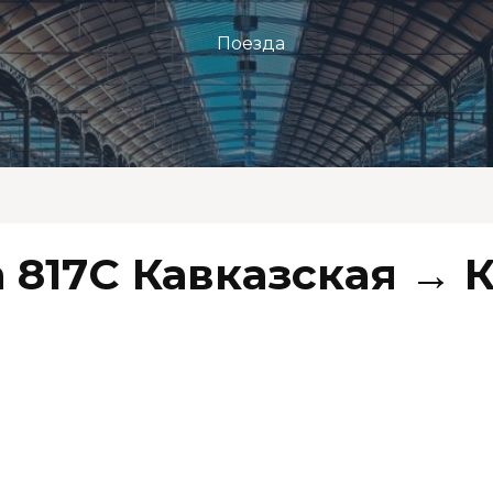
Поезда
 817С Кавказская → 