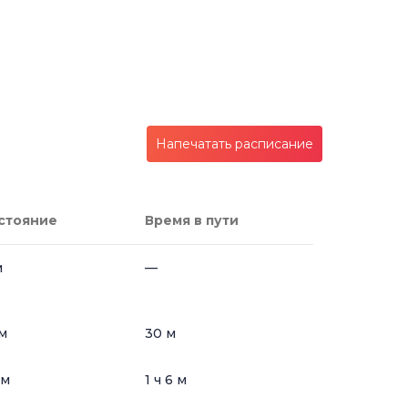
Напечатать расписание
стояние
Время в пути
м
—
м
30 м
км
1 ч 6 м