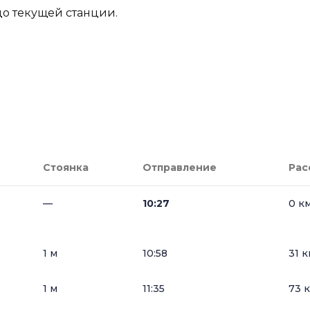
до текущей станции.
Стоянка
Отправление
Рас
—
10:27
0 к
1 м
10:58
31 к
1 м
11:35
73 