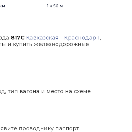
 км
1 ч 56 м
езда
817С
Кавказская
-
Краснодар 1
,
аты и купить железнодорожные
, тип вагона и место на схеме
ъявите проводнику паспорт.