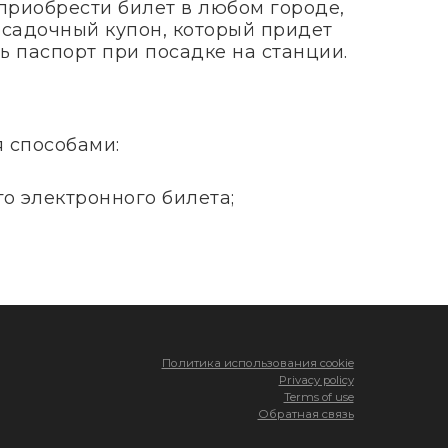
приобрести билет в любом городе,
посадочный купон, который придет
ь паспорт при посадке на станции.
я способами:
о электронного билета;
Политика использования cookie
Privacy policy
Terms of use
Обратная связь