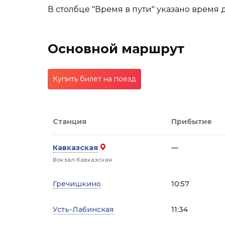
В столбце "Время в пути" указано время 
Основной маршрут
Купить билет на поезд
Станция
Прибытие
Кавказская
—
Вокзал Кавказская
Гречишкино
10:57
Усть-Лабинская
11:34