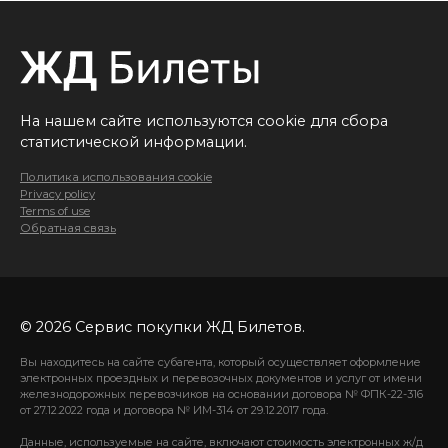
На нашем сайте используются cookie для сбора
статистической информации.
Политика использования cookie
Privacy policy
Terms of use
Обратная связь
© 2026 Сервис покупки ЖД Билетов.
Вы находитесь на сайте субагента, который осуществляет оформление
электронных проездных и перевозочных документов и услуг от имени
железнодорожных перевозчиков на основании договора № ФПК-22-316
от 27.12.2022 года и договора № ИМ-314 от 29.12.2017 года.
Данные, используемые на сайте, включают стоимость электронных ж/д