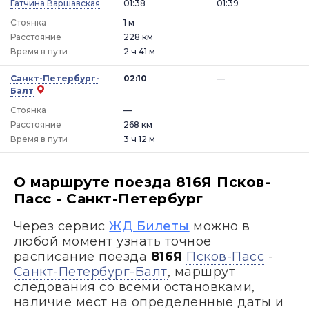
Гатчина Варшавская
01:38
01:39
Стоянка
1 м
Расстояние
228 км
Время в пути
2 ч 41 м
Санкт-Петербург-
02:10
—
Балт
Стоянка
—
Расстояние
268 км
Время в пути
3 ч 12 м
О маршруте поезда 816Я Псков-
Пасс - Санкт-Петербург
Через сервис
ЖД Билеты
можно в
любой момент узнать точное
расписание поезда
816Я
Псков-Пасс
-
Санкт-Петербург-Балт
, маршрут
следования со всеми остановками,
наличие мест на определенные даты и