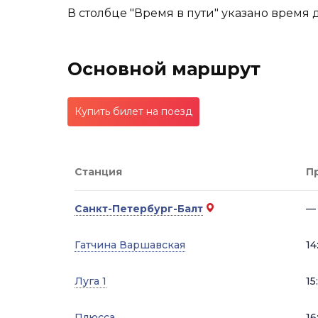
В столбце "Время в пути" указано время 
Основной маршрут
Купить билет на поезд
Станция
П
Санкт-Петербург-Балт
—
Гатчина Варшавская
14
Луга 1
15
Плюсса
16