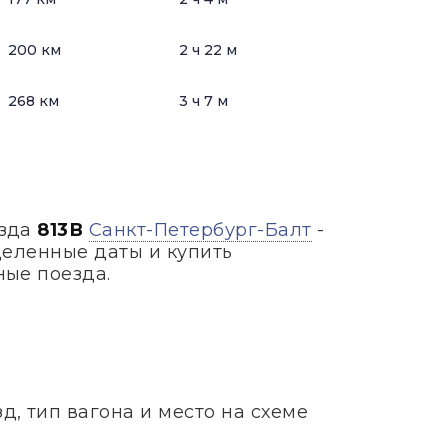
200 км
2 ч 22 м
268 км
3 ч 7 м
езда
813В
Санкт-Петербург-Балт
-
деленные даты и купить
ные поезда.
, тип вагона и место на схеме