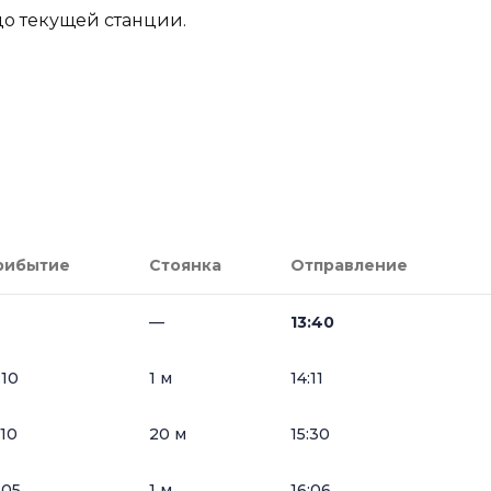
до текущей станции.
рибытие
Стоянка
Отправление
—
13:40
:10
1 м
14:11
:10
20 м
15:30
:05
1 м
16:06