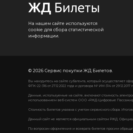
На нашем сайте используются
cookie для сбора статистической
информации.
© 2026 Сервис покупки ЖД Билетов.
Вы находитесь на сайте субагента, который осуществляет о
ФПК-22-316 от 27.12.2022 года и договора № ИМ-314 от 29.12.2017 г
Данные, используемые на сайте, включают стоимость электро
использованием веб-систем ООО «РЖД-Цифровые Пассажир
Стоимость билетов указана с учетом сервисного сбора. Итого
Данный сайт не является официальным сайтом РЖД. Официаль
По вопросам оформления и возврата билетов просим обращаться