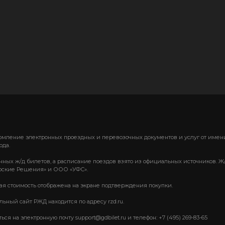
формление электронных проездных и перевозочных документов и услуг от им
ода.
нных ж/д билетов, а расписание поездов взято из официальных источников. Ж
ские Решения» и ООО «УФС».
вая стоимость отображена на экране подтверждения покупки.
ный сайт РЖД находится по адресу rzd.ru.
 на электронную почту support@gdbilet.ru и телефон: +7 (495) 269-83-65