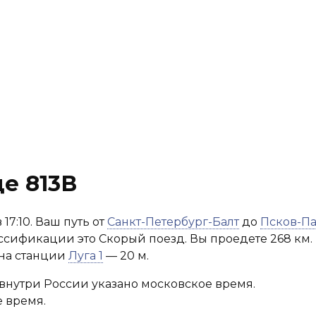
е 813В
17:10. Ваш путь от
Санкт-Петербург-Балт
до
Псков-Па
лассификации это Скорый поезд. Вы проедете 268 км.
 на станции
Луга 1
— 20 м.
внутри России указано московское время.
 время.