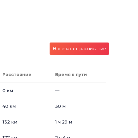
Напечатать расписание
Расстояние
Время в пути
0 км
—
40 км
30 м
132 км
1 ч 29 м
177 км
2 ч 4 м