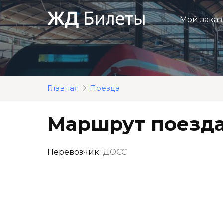
Перейти
к
Мой заказ
контенту
Главная
Поезда
Маршрут поезда
Перевозчик:
ДОСС