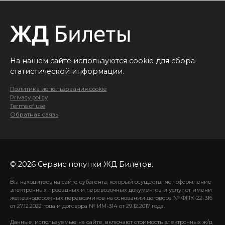
На нашем сайте используются cookie для сбора
статистической информации.
Политика использования cookie
Privacy policy
Terms of use
Обратная связь
© 2026 Сервис покупки ЖД Билетов.
Вы находитесь на сайте субагента, который осуществляет оформление
электронных проездных и перевозочных документов и услуг от имени
железнодорожных перевозчиков на основании договора № ФПК-22-316
от 27.12.2022 года и договора № ИМ-314 от 29.12.2017 года.
Данные, используемые на сайте, включают стоимость электронных ж/д