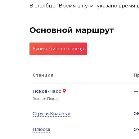
В столбце "Время в пути" указано время 
Основной маршрут
Купить билет на поезд
Станция
П
Псков-Пасс
—
Вокзал Псков
Струги Красные
06
Плюсса
07