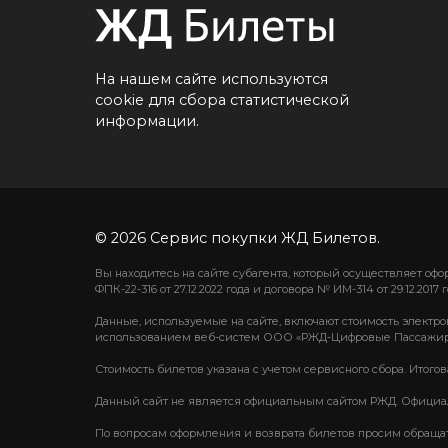
На нашем сайте используются
cookie для сбора статистической
информации.
© 2026 Сервис покупки ЖД Билетов.
Вы находитесь на сайте субагента, который осуществляет о
ФПК-22-316 от 27.12.2022 года и договора № ИМ-314 от 29.12.2017 г
Данные, используемые на сайте, включают стоимость электро
использованием веб-систем ООО «РЖД-Цифровые Пассажир
Стоимость билетов указана с учетом сервисного сбора. Итого
Данный сайт не является официальным сайтом РЖД. Официаль
По вопросам оформления и возврата билетов просим обращаться