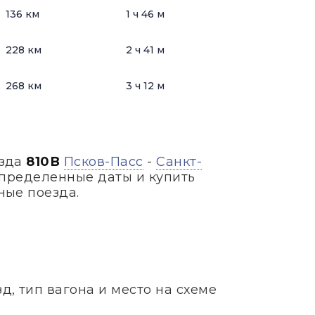
136 км
1 ч 46 м
228 км
2 ч 41 м
268 км
3 ч 12 м
езда
810В
Псков-Пасс
-
Санкт-
определенные даты и купить
ные поезда.
, тип вагона и место на схеме