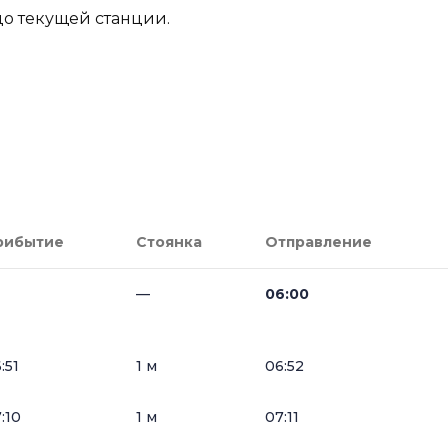
до текущей станции.
рибытие
Стоянка
Отправление
—
06:00
:51
1 м
06:52
:10
1 м
07:11