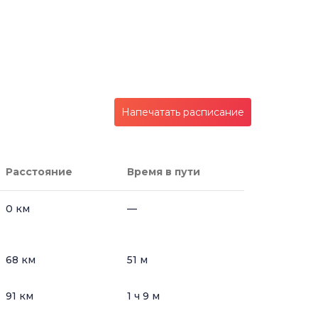
Напечатать расписание
Расстояние
Время в пути
0 км
—
68 км
51 м
91 км
1 ч 9 м