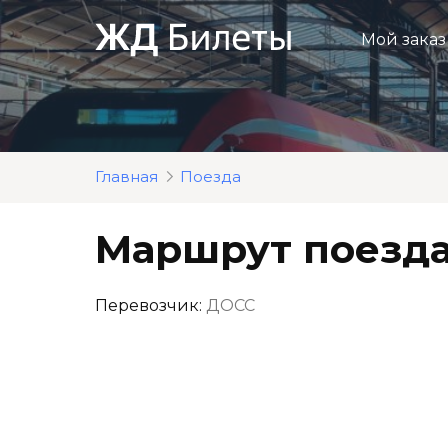
Перейти
к
Мой заказ
контенту
Главная
Поезда
Маршрут поезда
Перевозчик:
ДОСС