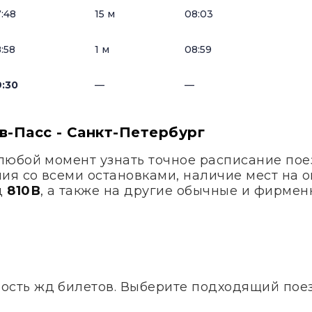
:48
15 м
08:03
:58
1 м
08:59
:30
—
—
в-Пасс - Санкт-Петербург
любой момент узнать точное расписание по
ия со всеми остановками, наличие мест на 
д
810В
, а также на другие обычные и фирмен
ость жд билетов. Выберите подходящий поезд