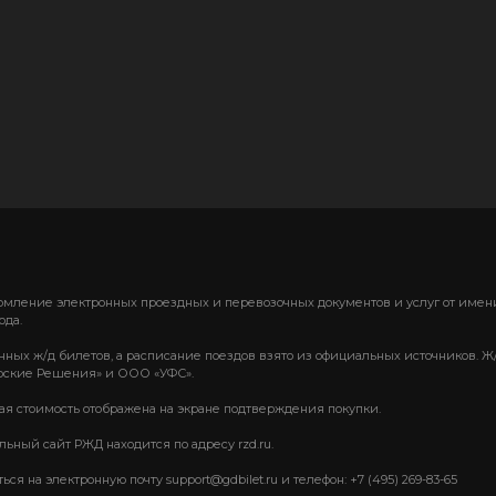
формление электронных проездных и перевозочных документов и услуг от им
ода.
нных ж/д билетов, а расписание поездов взято из официальных источников. Ж
ские Решения» и ООО «УФС».
вая стоимость отображена на экране подтверждения покупки.
ный сайт РЖД находится по адресу rzd.ru.
 на электронную почту support@gdbilet.ru и телефон: +7 (495) 269-83-65