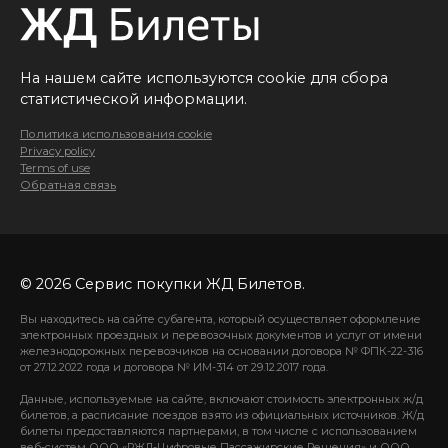
На нашем сайте используются cookie для сбора
статистической информации.
Политика использования cookie
Privacy policy
Terms of use
Обратная связь
© 2026 Сервис покупки ЖД Билетов.
Вы находитесь на сайте субагента, который осуществляет оформление
электронных проездных и перевозочных документов и услуг от имени
железнодорожных перевозчиков на основании договора № ФПК-22-316
от 27.12.2022 года и договора № ИМ-314 от 29.12.2017 года.
Данные, используемые на сайте, включают стоимость электронных ж/д
билетов, а расписание поездов взято из официальных источников. Ж/д
билеты предоставляются партнерами, в том числе с использованием
веб-систем ООО «РЖД-Цифровые Пассажирские Решения» и ООО