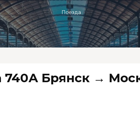
Поезда
 740А Брянск → Мос