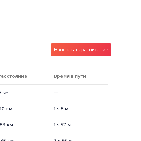
Напечатать расписание
Расстояние
Время в пути
0 км
—
110 км
1 ч 8 м
183 км
1 ч 57 м
345 км
3 ч 56 м