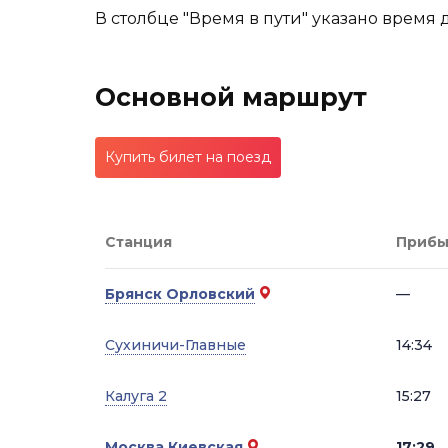
В столбце "Время в пути" указано время 
Основной маршрут
Купить билет на поезд
Станция
Прибы
Брянск Орловский
—
Сухиничи-Главные
14:34
Калуга 2
15:27
Москва Киевская
17:29