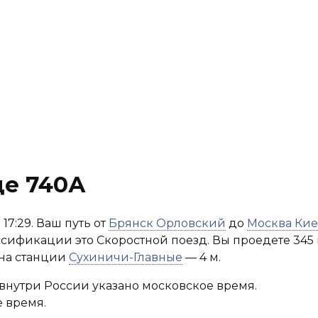
де 740А
17:29. Ваш путь от
Брянск Орловский
до
Москва Кие
лассификации это Скоростной поезд. Вы проедете 345 
 на станции
Сухиничи-Главные
— 4 м.
внутри России указано московское время.
 время.