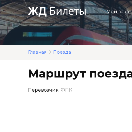
Перейти
к
Мой заказ
контенту
Главная
Поезда
Маршрут поезда
Перевозчик:
ФПК