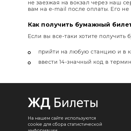
не заезжая на вокзал через наш с
вам на e-mail после оплаты. Его н
Как получить бумажный биле
Если вы все-таки хотите получить 
прийти на любую станцию и в к
ввести 14-значный код в терми
На нашем сайте используются
cookie для сбора статистической
информации.