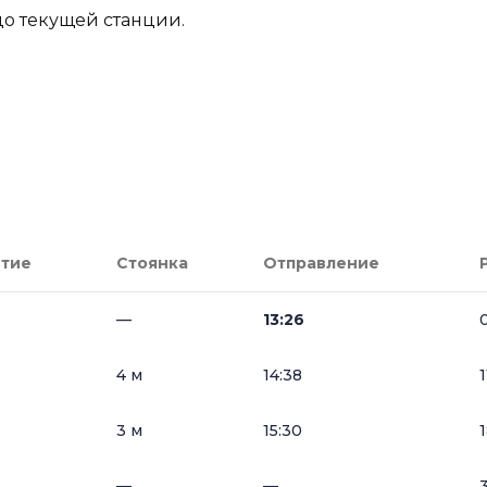
до текущей станции.
тие
Стоянка
Отправление
—
13:26
4 м
14:38
3 м
15:30
—
—