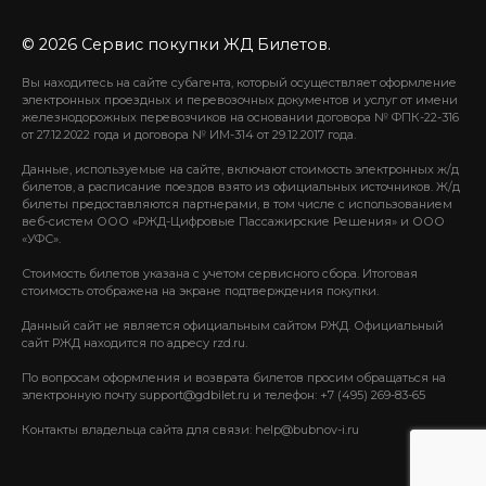
© 2026 Сервис покупки ЖД Билетов.
Вы находитесь на сайте субагента, который осуществляет оформление
электронных проездных и перевозочных документов и услуг от имени
железнодорожных перевозчиков на основании договора № ФПК-22-316
от 27.12.2022 года и договора № ИМ-314 от 29.12.2017 года.
Данные, используемые на сайте, включают стоимость электронных ж/д
билетов, а расписание поездов взято из официальных источников. Ж/д
билеты предоставляются партнерами, в том числе с использованием
веб-систем ООО «РЖД-Цифровые Пассажирские Решения» и ООО
«УФС».
Стоимость билетов указана с учетом сервисного сбора. Итоговая
стоимость отображена на экране подтверждения покупки.
Данный сайт не является официальным сайтом РЖД. Официальный
сайт РЖД находится по адресу rzd.ru.
По вопросам оформления и возврата билетов просим обращаться на
электронную почту support@gdbilet.ru и телефон: +7 (495) 269-83-65
Контакты владельца сайта для связи: help@bubnov-i.ru