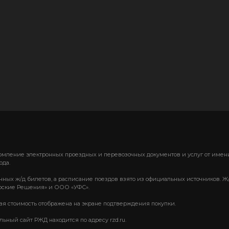
формление электронных проездных и перевозочных документов и услуг от им
ода.
нных ж/д билетов, а расписание поездов взято из официальных источников. Ж
ские Решения» и ООО «УФС».
вая стоимость отображена на экране подтверждения покупки.
ный сайт РЖД находится по адресу rzd.ru.