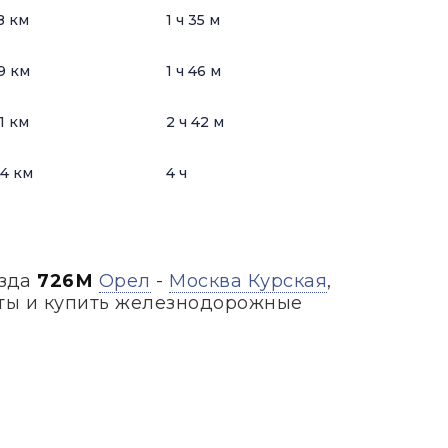
8 км
1 ч 35 м
9 км
1 ч 46 м
1 км
2 ч 42 м
4 км
4 ч
езда
726М
Орел
-
Москва Курская
,
аты и купить железнодорожные