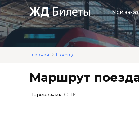
Перейти
к
Мой заказ
контенту
Главная
Поезда
Маршрут поезда
Перевозчик:
ФПК