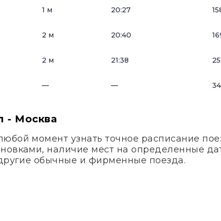
1 м
20:27
15
2 м
20:40
16
2 м
21:38
25
—
—
34
 - Москва
любой момент узнать точное расписание по
ановками, наличие мест на определенные д
а другие обычные и фирменные поезда.