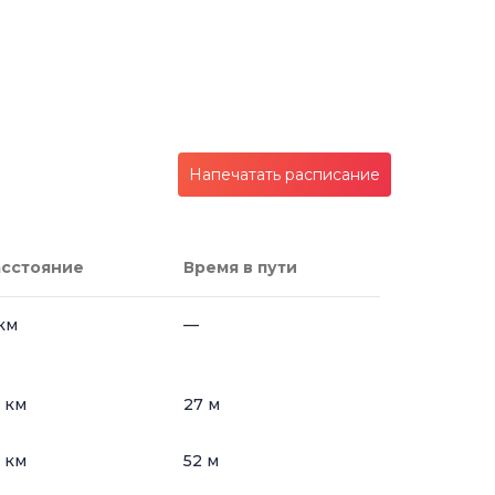
Напечатать расписание
асстояние
Время в пути
км
—
 км
27 м
 км
52 м