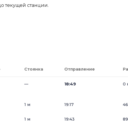
до текущей станции.
е
Стоянка
Отправление
Р
—
18:49
0 
1 м
19:17
46
1 м
19:43
89