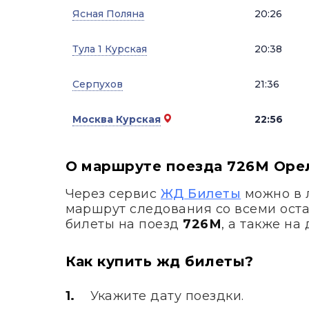
Ясная Поляна
20:26
Тула 1 Курская
20:38
Серпухов
21:36
Москва Курская
22:56
О маршруте поезда 726М Орел
Через сервис
ЖД Билеты
можно в 
маршрут следования со всеми ост
билеты на поезд
726М
, а также н
Как купить жд билеты?
Укажите дату поездки.