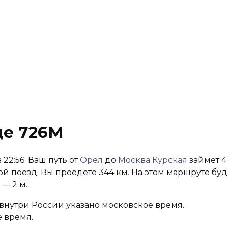
де 726М
 22:56. Ваш путь от
Орел
до
Москва Курская
займет 4 
ой поезд. Вы проедете 344 км. На этом маршруте бу
— 2 м.
внутри России указано московское время.
 время.