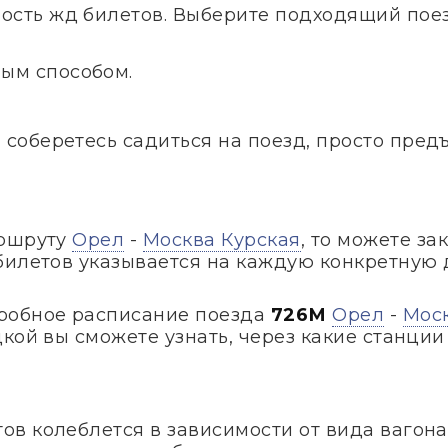
ость жд билетов. Выберите подходящий поезд
ым способом.
и соберетесь садиться на поезд, просто пред
аршруту
Орел
-
Москва Курская
, то можете за
билетов указывается на каждую конкретную 
робное расписание поезда
726М
Орел
-
Моск
кой вы сможете узнать, через какие станции
в колеблется в зависимости от вида вагона