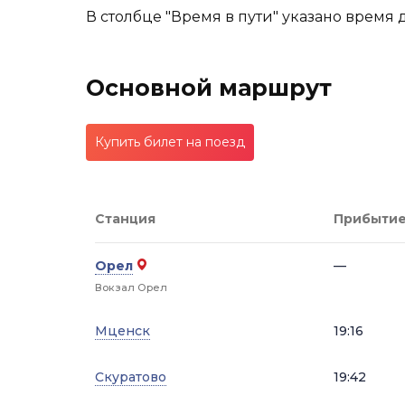
В столбце "Время в пути" указано время 
Основной маршрут
Купить билет на поезд
Станция
Прибыти
Орел
—
Вокзал Орел
Мценск
19:16
Скуратово
19:42