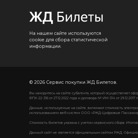
На нашем сайте используются
cookie для сбора статистической
информации.
© 2026 Сервис покупки ЖД Билетов.
Вы находитесь на сайте субагента, который осуществляет о
ФПК-22-316 от 27.12.2022 года и договора № ИМ-314 от 29.12.2017 г
Данные, используемые на сайте, включают стоимость электро
использованием веб-систем ООО «РЖД-Цифровые Пассажир
Стоимость билетов указана с учетом сервисного сбора. Итого
Данный сайт не является официальным сайтом РЖД. Официаль