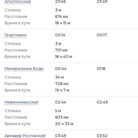
Аполлонская
23:46
23:49
Стоянка
3 м
Расстояние
674 км
Время в пути
18 ч 15 м
Георгиевск
00:14
00:17
Стоянка
3 м
Расстояние
701 км
Время в пути
18 ч 40 м
Минеральные Воды
00:44
01:18
Стоянка
34 м
Расстояние
728 км
Время в пути
19 ч 7 м
Невинномысская
02:44
02:49
Стоянка
5 м
Расстояние
833 км
Время в пути
20 ч 33 м
Армавир Ростовский
03:49
03:52