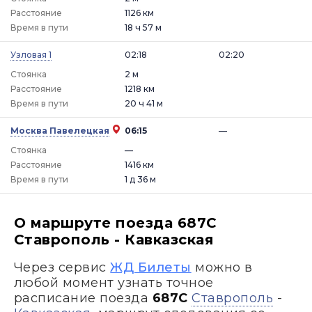
Расстояние
1126 км
Время в пути
18 ч 57 м
Узловая 1
02:18
02:20
Стоянка
2 м
Расстояние
1218 км
Время в пути
20 ч 41 м
Москва Павелецкая
06:15
—
Стоянка
—
Расстояние
1416 км
Время в пути
1 д 36 м
О маршруте поезда 687С
Ставрополь - Кавказская
Через сервис
ЖД Билеты
можно в
любой момент узнать точное
расписание поезда
687С
Ставрополь
-