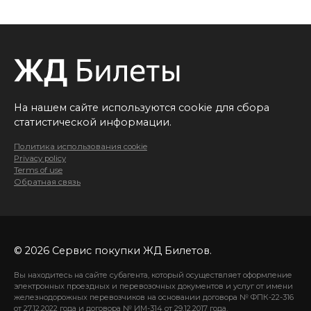
На нашем сайте используются cookie для сбора
статистической информации.
Политика использования cookie
Privacy policy
Terms of use
Обратная связь
© 2026 Сервис покупки ЖД Билетов.
Вы находитесь на сайте субагента, который осуществляет оформление
электронных проездных и перевозочных документов и услуг от имени
железнодорожных перевозчиков на основании договора № ФПК-22-316
от 27.12.2022 года и договора № ИМ-314 от 29.12.2017 года.