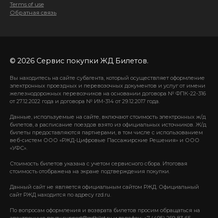
Terms of use
Обратная связь
© 2026 Сервис покупки ЖД Билетов.
Вы находитесь на сайте субагента, который осуществляет оформление
электронных проездных и перевозочных документов и услуг от имени
железнодорожных перевозчиков на основании договора № ФПК-22-316
от 27.12.2022 года и договора № ИМ-314 от 29.12.2017 года.
Данные, используемые на сайте, включают стоимость электронных ж/д
билетов, а расписание поездов взято из официальных источников. Ж/д
билеты предоставляются партнерами, в том числе с использованием
веб-систем ООО «РЖД-Цифровые Пассажирские Решения» и ООО
«УФС».
Стоимость билетов указана с учетом сервисного сбора. Итоговая
стоимость отображена на экране подтверждения покупки.
Данный сайт не является официальным сайтом РЖД. Официальный
сайт РЖД находится по адресу rzd.ru.
По вопросам оформления и возврата билетов просим обращаться на
электронную почту support@gdbilet.ru и телефон: +7 (495) 269-83-65