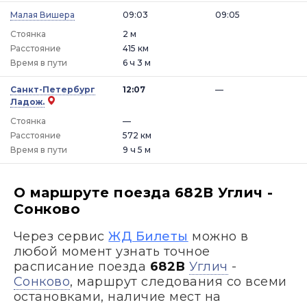
Малая Вишера
09:03
09:05
Стоянка
2 м
Расстояние
415 км
Время в пути
6 ч 3 м
Санкт-Петербург
12:07
—
Ладож.
Стоянка
—
Расстояние
572 км
Время в пути
9 ч 5 м
О маршруте поезда 682В Углич -
Сонково
Через сервис
ЖД Билеты
можно в
любой момент узнать точное
расписание поезда
682В
Углич
-
Сонково
, маршрут следования со всеми
остановками, наличие мест на