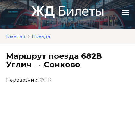
Перейти
к
контенту
Главная
Поезда
Маршрут поезда 682В
Углич → Сонково
Перевозчик:
ФПК