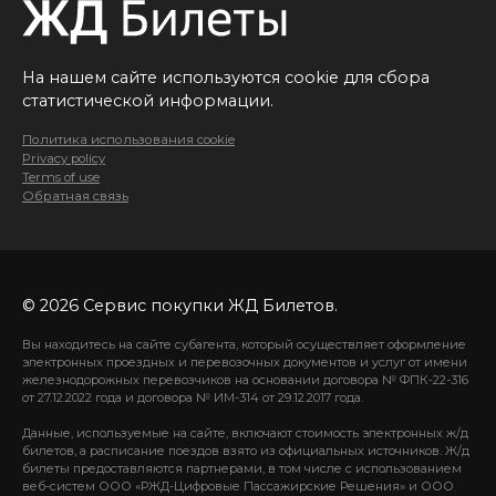
На нашем сайте используются cookie для сбора
статистической информации.
Политика использования cookie
Privacy policy
Terms of use
Обратная связь
© 2026 Сервис покупки ЖД Билетов.
Вы находитесь на сайте субагента, который осуществляет оформление
электронных проездных и перевозочных документов и услуг от имени
железнодорожных перевозчиков на основании договора № ФПК-22-316
от 27.12.2022 года и договора № ИМ-314 от 29.12.2017 года.
Данные, используемые на сайте, включают стоимость электронных ж/д
билетов, а расписание поездов взято из официальных источников. Ж/д
билеты предоставляются партнерами, в том числе с использованием
веб-систем ООО «РЖД-Цифровые Пассажирские Решения» и ООО