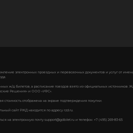
формление электронных проездных и перевозочных документов и услуг от им
ода.
нных ж/д билетов, а расписание поездов взято из официальных источников. Ж
ские Решения» и ООО «УФС».
вая стоимость отображена на экране подтверждения покупки.
ный сайт РЖД находится по адресу rzd.ru.
 на электронную почту support@gdbilet.ru и телефон: +7 (495) 269-83-65