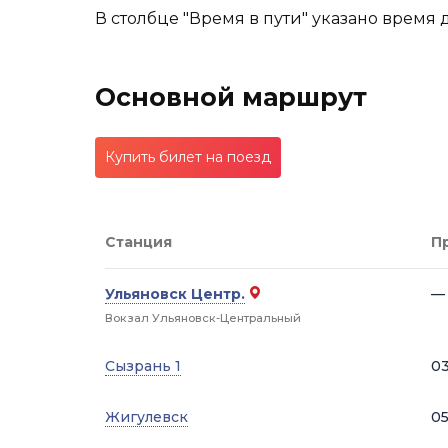
В столбце "Время в пути" указано время 
Основной маршрут
Купить билет на поезд
Станция
П
Ульяновск Центр.
—
Вокзал Ульяновск-Центральный
Сызрань 1
03
Жигулевск
05