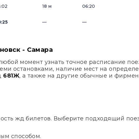
:02
18 м
06:20
:25
—
—
новск - Самара
любой момент узнать точное расписание по
семи остановками, наличие мест на определе
д
681Ж
, а также на другие обычные и фирмен
ость жд билетов. Выберите подходящий поезд
ым способом.