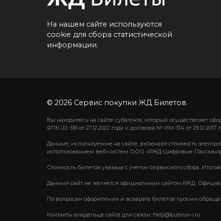
На нашем сайте используются
cookie для сбора статистической
информации.
© 2026 Сервис покупки ЖД Билетов.
Вы находитесь на сайте субагента, который осуществляет о
ФПК-22-316 от 27.12.2022 года и договора № ИМ-314 от 29.12.2017 г
Данные, используемые на сайте, включают стоимость электро
использованием веб-систем ООО «РЖД-Цифровые Пассажир
Стоимость билетов указана с учетом сервисного сбора. Итого
Данный сайт не является официальным сайтом РЖД. Официаль
По вопросам оформления и возврата билетов просим обращаться
Контакты владельца сайта для связи: help@bubnov-i.ru