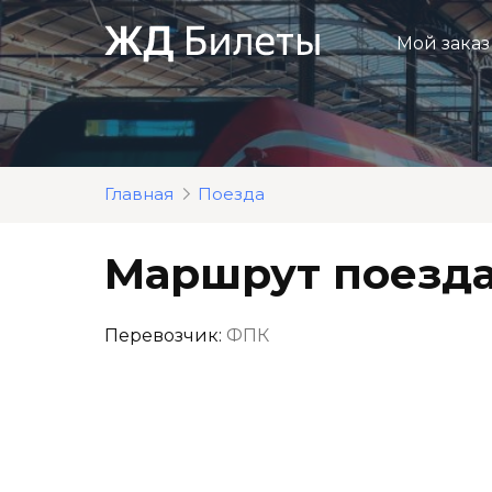
Перейти
к
Мой заказ
контенту
Главная
Поезда
Маршрут поезда
Перевозчик:
ФПК