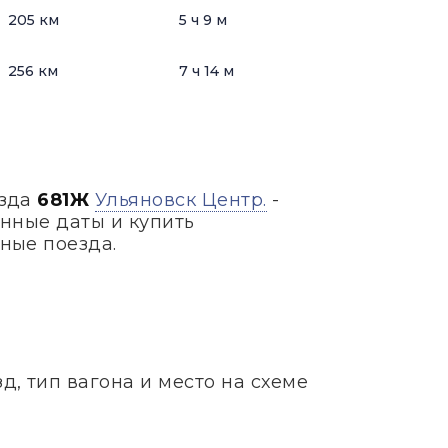
205 км
5 ч 9 м
256 км
7 ч 14 м
езда
681Ж
Ульяновск Центр.
-
нные даты и купить
ные поезда.
, тип вагона и место на схеме