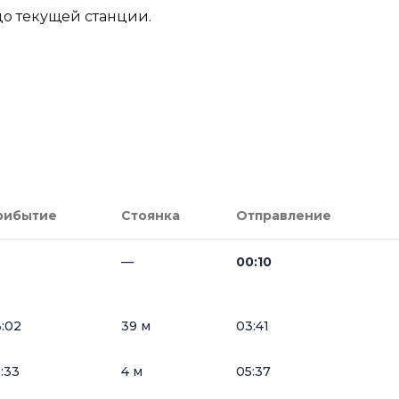
до текущей станции.
рибытие
Стоянка
Отправление
—
00:10
:02
39 м
03:41
:33
4 м
05:37