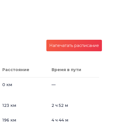
Напечатать расписание
Расстояние
Время в пути
0 км
—
123 км
2 ч 52 м
196 км
4 ч 44 м