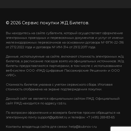
© 2026 Сервис покупки ЖД Билетов.
Вы находитесь на сайте субагента, который осуществляет оформление
электронных проездных и перевозочных документов и услуг от имени
железнодорожных перевозчиков на основании договора № ФПК-22-316
от 27.12.2022 года и договора № ИМ-314 от 29.12.2017 года.
Данные, используемые на сайте, включают стоимость электронных ж/д
билетов, а расписание поездов взято из официальных источников. Ж/д
билеты предоставляются партнерами, в том числе с использованием
веб-систем ООО «РЖД-Цифровые Пассажирские Решения» и ООО
«УФС».
Стоимость билетов указана с учетом сервисного сбора. Итоговая
стоимость отображена на экране подтверждения покупки.
Данный сайт не является официальным сайтом РЖД. Официальный
сайт РЖД находится по адресу rzd.ru.
По вопросам оформления и возврата билетов просим обращаться на
электронную почту support@gdbilet.ru и телефон: +7 (495) 269-83-65
Контакты владельца сайта для связи: help@bubnov-i.ru