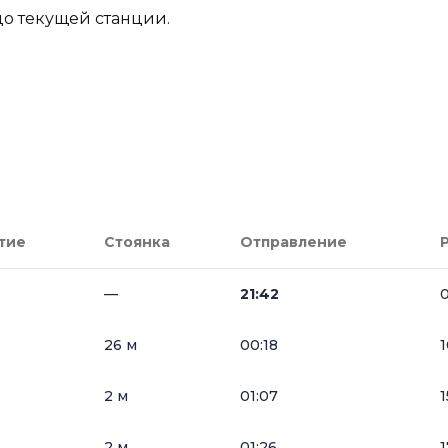
до текущей станции.
тие
Стоянка
Отправление
—
21:42
0
26 м
00:18
1
2 м
01:07
1
2 м
01:26
1