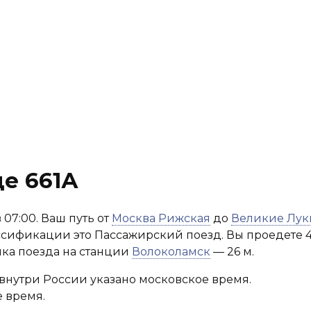
е 661А
 07:00. Ваш путь от
Москва Рижская
до
Великие Лук
лассификации это Пассажирский поезд. Вы проедете 4
нка поезда на станции
Волоколамск
— 26 м.
внутри России указано московское время.
 время.