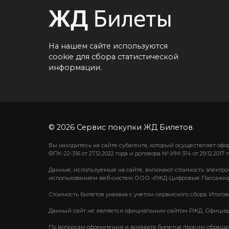
На нашем сайте используются
cookie для сбора статистической
информации.
© 2026 Сервис покупки ЖД Билетов.
Вы находитесь на сайте субагента, который осуществляет о
ФПК-22-316 от 27.12.2022 года и договора № ИМ-314 от 29.12.2017 г
Данные, используемые на сайте, включают стоимость электро
использованием веб-систем ООО «РЖД-Цифровые Пассажир
Стоимость билетов указана с учетом сервисного сбора. Итого
Данный сайт не является официальным сайтом РЖД. Официаль
По вопросам оформления и возврата билетов просим обращаться