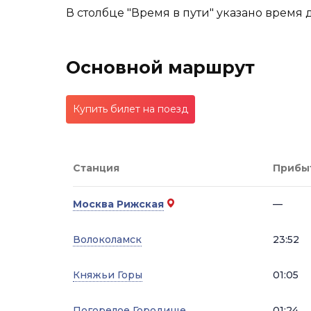
В столбце "Время в пути" указано время 
Основной маршрут
Купить билет на поезд
Станция
Прибы
Москва Рижская
—
Волоколамск
23:52
Княжьи Горы
01:05
Погорелое Городище
01:24