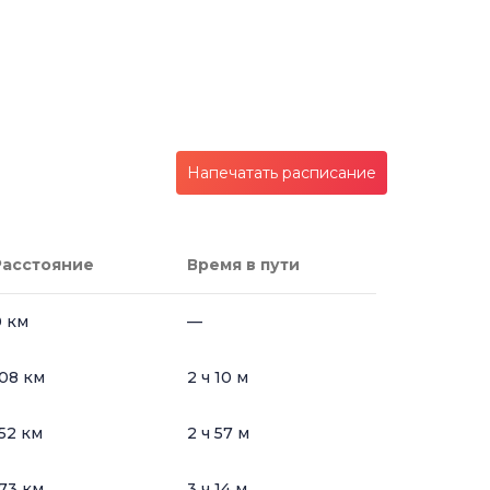
Напечатать расписание
Расстояние
Время в пути
 км
—
08 км
2 ч 10 м
52 км
2 ч 57 м
73 км
3 ч 14 м