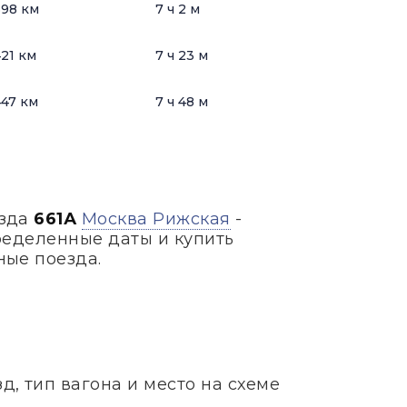
98 км
7 ч 2 м
21 км
7 ч 23 м
47 км
7 ч 48 м
езда
661А
Москва Рижская
-
ределенные даты и купить
ные поезда.
, тип вагона и место на схеме