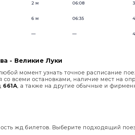
2 м
06:08
3
6 м
06:35
4
—
—
4
ва - Великие Луки
любой момент узнать точное расписание по
я со всеми остановками, наличие мест на оп
д
661А
, а также на другие обычные и фирмен
ость жд билетов. Выберите подходящий поезд