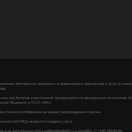
формление электронных проездных и перевозочных документов и услуг от им
ода.
нных ж/д билетов, а расписание поездов взято из официальных источников. Ж
ские Решения» и ООО «УФС».
вая стоимость отображена на экране подтверждения покупки.
ный сайт РЖД находится по адресу rzd.ru.
 на электронную почту support@gdbilet.ru и телефон: +7 (495) 269-83-65