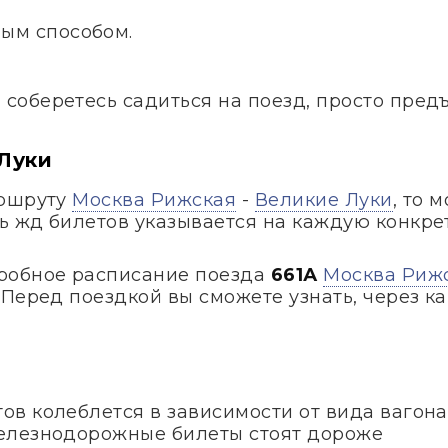
ым способом.
и соберетесь садиться на поезд, просто пред
 Луки
аршруту
Москва Рижская
-
Великие Луки
, то 
ть жд билетов указывается на каждую конкре
робное расписание поезда
661А
Москва Риж
Перед поездкой вы сможете узнать, через ка
в колеблется в зависимости от вида вагона
елезнодорожные билеты стоят дороже