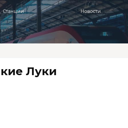
Станции
Новости
икие Луки