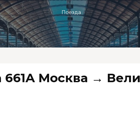
Поезда
 661А Москва → Вел