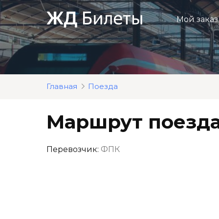
Перейти
к
Мой заказ
контенту
Главная
Поезда
Маршрут поезда
Перевозчик:
ФПК