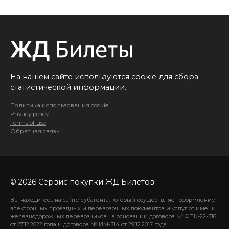
На нашем сайте используются cookie для сбора
статистической информации.
Политика использования cookie
Privacy policy
Terms of use
Обратная связь
© 2026 Сервис покупки ЖД Билетов.
Вы находитесь на сайте субагента, который осуществляет оформление
электронных проездных и перевозочных документов и услуг от имени
железнодорожных перевозчиков на основании договора № ФПК-22-316
от 27.12.2022 года и договора № ИМ-314 от 29.12.2017 года.