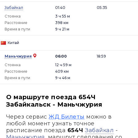
Забайкал
01:40
05:35
Стоянка
3 ч 55 м
Расстояние
398 км
Время в пути
9 ч 21 м
Китай
Маньчжурия
06:00
18:59
Стоянка
12 ч 59 м
Расстояние
409 км
Время в пути
9 ч 46 м
О маршруте поезда 654Ч
Забайкальск - Маньчжурия
Через сервис
ЖД Билеты
можно в
любой момент узнать точное
расписание поезда
654Ч
Забайкал
-
Маньчжурия
, маршрут следования со