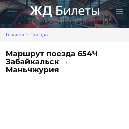
Перейти
к
контенту
Главная
Поезда
Маршрут поезда 654Ч
Забайкальск →
Маньчжурия