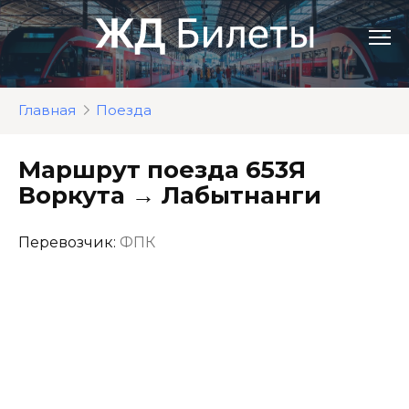
Перейти
к
контенту
Главная
Поезда
Маршрут поезда 653Я
Воркута → Лабытнанги
Перевозчик:
ФПК