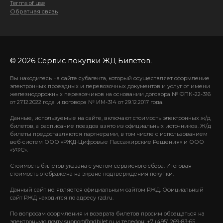
Terms of use
Обратная связь
© 2026 Сервис покупки ЖД Билетов.
Вы находитесь на сайте субагента, который осуществляет оформление
электронных проездных и перевозочных документов и услуг от имени
железнодорожных перевозчиков на основании договора № ФПК-22-316
от 27.12.2022 года и договора № ИМ-314 от 29.12.2017 года.
Данные, используемые на сайте, включают стоимость электронных ж/д
билетов, а расписание поездов взято из официальных источников. Ж/д
билеты предоставляются партнерами, в том числе с использованием
веб-систем ООО «РЖД-Цифровые Пассажирские Решения» и ООО
«УФС».
Стоимость билетов указана с учетом сервисного сбора. Итоговая
стоимость отображена на экране подтверждения покупки.
Данный сайт не является официальным сайтом РЖД. Официальный
сайт РЖД находится по адресу rzd.ru.
По вопросам оформления и возврата билетов просим обращаться на
электронную почту support@gdbilet.ru и телефон: +7 (495) 269-83-65