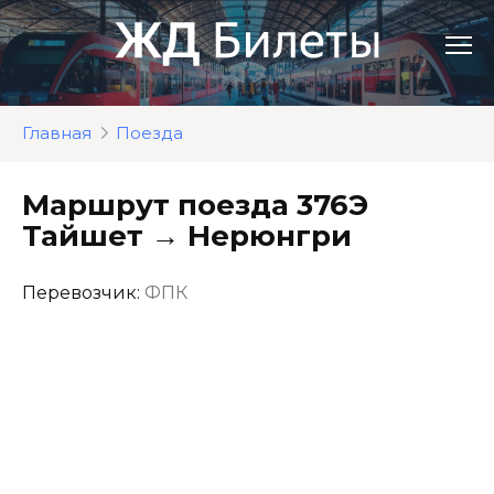
Перейти
к
контенту
Главная
Поезда
Маршрут поезда 376Э
Тайшет → Нерюнгри
Перевозчик:
ФПК