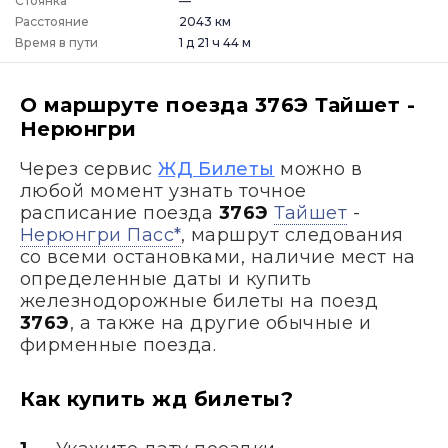
Стоянка
—
Расстояние
2043 км
Время в пути
1 д 21 ч 44 м
О маршруте поезда 376Э Тайшет -
Нерюнгри
Через сервис
ЖД Билеты
можно в
любой момент узнать точное
расписание поезда
376Э
Тайшет
-
Нерюнгри Пасс*
, маршрут следования
со всеми остановками, наличие мест на
определенные даты и купить
железнодорожные билеты на поезд
376Э
, а также на другие обычные и
фирменные поезда.
Как купить жд билеты?