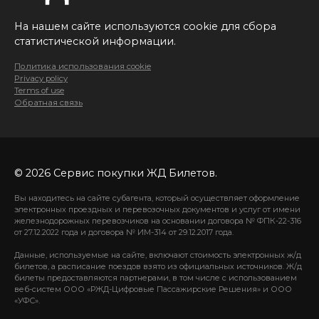
На нашем сайте используются cookie для сбора
статистической информации.
Политика использования cookie
Privacy policy
Terms of use
Обратная связь
© 2026 Сервис покупки ЖД Билетов.
Вы находитесь на сайте субагента, который осуществляет оформление
электронных проездных и перевозочных документов и услуг от имени
железнодорожных перевозчиков на основании договора № ФПК-22-316
от 27.12.2022 года и договора № ИМ-314 от 29.12.2017 года.
Данные, используемые на сайте, включают стоимость электронных ж/д
билетов, а расписание поездов взято из официальных источников. Ж/д
билеты предоставляются партнерами, в том числе с использованием
веб-систем ООО «РЖД-Цифровые Пассажирские Решения» и ООО
«УФС».