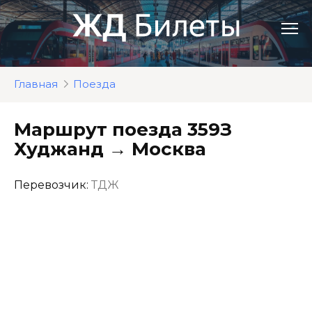
Перейти
к
контенту
Главная
Поезда
Маршрут поезда 359З
Худжанд → Москва
Перевозчик:
ТДЖ