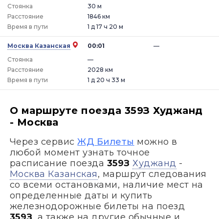
Стоянка
30 м
Расстояние
1846 км
Время в пути
1 д 17 ч 20 м
Москва Казанская
00:01
—
Стоянка
—
Расстояние
2028 км
Время в пути
1 д 20 ч 33 м
О маршруте поезда 359З Худжанд
- Москва
Через сервис
ЖД Билеты
можно в
любой момент узнать точное
расписание поезда
359З
Худжанд
-
Москва Казанская
, маршрут следования
со всеми остановками, наличие мест на
определенные даты и купить
железнодорожные билеты на поезд
359З
, а также на другие обычные и