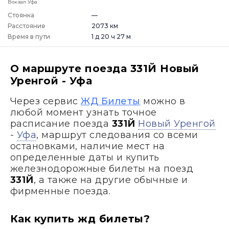
Вокзал Уфа
Стоянка
—
Расстояние
2073 км
Время в пути
1 д 20 ч 27 м
О маршруте поезда 331Й Новый
Уренгой - Уфа
Через сервис
ЖД Билеты
можно в
любой момент узнать точное
расписание поезда
331Й
Новый Уренгой
-
Уфа
, маршрут следования со всеми
остановками, наличие мест на
определенные даты и купить
железнодорожные билеты на поезд
331Й
, а также на другие обычные и
фирменные поезда.
Как купить жд билеты?