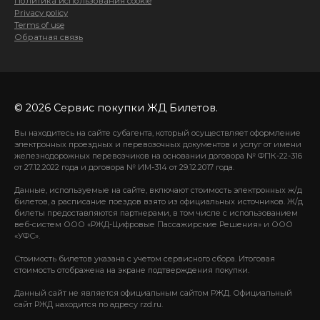
Политика использования cookie
Privacy policy
Terms of use
Обратная связь
© 2026 Сервис покупки ЖД Билетов.
Вы находитесь на сайте субагента, который осуществляет оформление
электронных проездных и перевозочных документов и услуг от имени
железнодорожных перевозчиков на основании договора № ФПК-22-316
от 27.12.2022 года и договора № ИМ-314 от 29.12.2017 года.
Данные, используемые на сайте, включают стоимость электронных ж/д
билетов, а расписание поездов взято из официальных источников. Ж/д
билеты предоставляются партнерами, в том числе с использованием
веб-систем ООО «РЖД-Цифровые Пассажирские Решения» и ООО
«УФС».
Стоимость билетов указана с учетом сервисного сбора. Итоговая
стоимость отображена на экране подтверждения покупки.
Данный сайт не является официальным сайтом РЖД. Официальный
сайт РЖД находится по адресу rzd.ru.