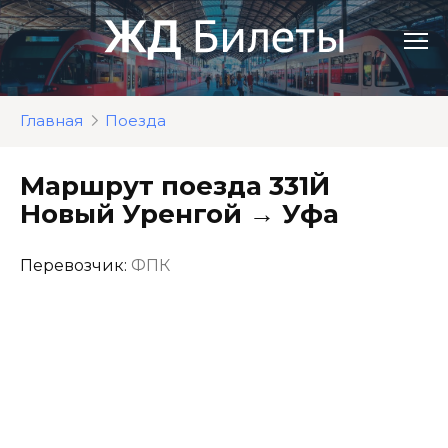
Перейти
к
контенту
Главная
Поезда
Маршрут поезда 331Й
Новый Уренгой → Уфа
Перевозчик:
ФПК