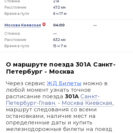
Стоянка
2 м
Расстояние
472 км
Время в пути
6 ч 17 м
Москва Киевская
04:00
—
Стоянка
—
Расстояние
632 км
Время в пути
15 ч 7 м
О маршруте поезда 301А Санкт-
Петербург - Москва
Через сервис
ЖД Билеты
можно в
любой момент узнать точное
расписание поезда
301А
Санкт-
Петербург-Главн.
-
Москва Киевская
,
маршрут следования со всеми
остановками, наличие мест на
определенные даты и купить
железнодорожные билеты на поезд