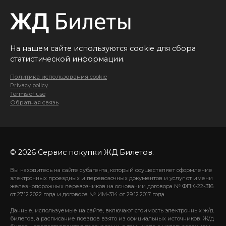
На нашем сайте используются cookie для сбора
статистической информации.
Политика использования cookie
Privacy policy
Terms of use
Обратная связь
© 2026 Сервис покупки ЖД Билетов.
Вы находитесь на сайте субагента, который осуществляет оформление
электронных проездных и перевозочных документов и услуг от имени
железнодорожных перевозчиков на основании договора № ФПК-22-316
от 27.12.2022 года и договора № ИМ-314 от 29.12.2017 года.
Данные, используемые на сайте, включают стоимость электронных ж/д
билетов, а расписание поездов взято из официальных источников. Ж/д