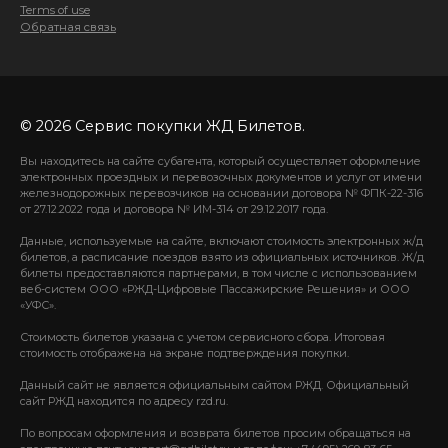
Terms of use
Обратная связь
© 2026 Сервис покупки ЖД Билетов.
Вы находитесь на сайте субагента, который осуществляет оформление
электронных проездных и перевозочных документов и услуг от имени
железнодорожных перевозчиков на основании договора № ФПК-22-316
от 27.12.2022 года и договора № ИМ-314 от 29.12.2017 года.
Данные, используемые на сайте, включают стоимость электронных ж/д
билетов, а расписание поездов взято из официальных источников. Ж/д
билеты предоставляются партнерами, в том числе с использованием
веб-систем ООО «РЖД-Цифровые Пассажирские Решения» и ООО
«УФС».
Стоимость билетов указана с учетом сервисного сбора. Итоговая
стоимость отображена на экране подтверждения покупки.
Данный сайт не является официальным сайтом РЖД. Официальный
сайт РЖД находится по адресу rzd.ru.
По вопросам оформления и возврата билетов просим обращаться на