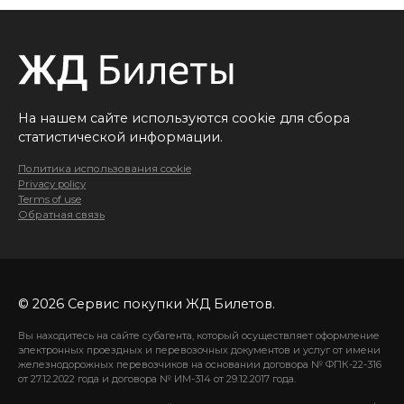
На нашем сайте используются cookie для сбора
статистической информации.
Политика использования cookie
Privacy policy
Terms of use
Обратная связь
© 2026 Сервис покупки ЖД Билетов.
Вы находитесь на сайте субагента, который осуществляет оформление
электронных проездных и перевозочных документов и услуг от имени
железнодорожных перевозчиков на основании договора № ФПК-22-316
от 27.12.2022 года и договора № ИМ-314 от 29.12.2017 года.