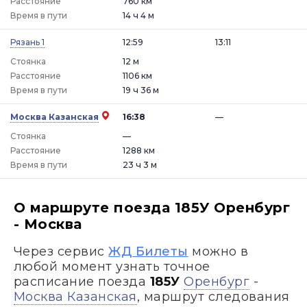
Расстояние
760 км
Время в пути
14 ч 4 м
Рязань 1
12:59
13:11
Стоянка
12 м
Расстояние
1106 км
Время в пути
19 ч 36 м
Москва Казанская
16:38
—
Стоянка
—
Расстояние
1288 км
Время в пути
23 ч 3 м
О маршруте поезда 185У Оренбург
- Москва
Через сервис
ЖД Билеты
можно в
любой момент узнать точное
расписание поезда
185У
Оренбург
-
Москва Казанская
, маршрут следования