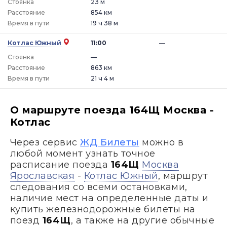
Стоянка
23 м
Расстояние
854 км
Время в пути
19 ч 38 м
Котлас Южный
11:00
—
Стоянка
—
Расстояние
863 км
Время в пути
21 ч 4 м
О маршруте поезда 164Щ Москва -
Котлас
Через сервис
ЖД Билеты
можно в
любой момент узнать точное
расписание поезда
164Щ
Москва
Ярославская
-
Котлас Южный
, маршрут
следования со всеми остановками,
наличие мест на определенные даты и
купить железнодорожные билеты на
поезд
164Щ
, а также на другие обычные