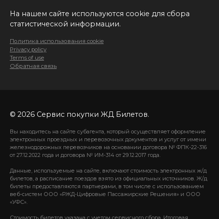
На нашем сайте используются cookie для сбора
статистической информации.
Политика использования cookie
Privacy policy
Terms of use
Обратная связь
© 2026 Сервис покупки ЖД Билетов.
Вы находитесь на сайте субагента, который осуществляет оформление
электронных проездных и перевозочных документов и услуг от имени
железнодорожных перевозчиков на основании договора № ФПК-22-316
от 27.12.2022 года и договора № ИМ-314 от 29.12.2017 года.
Данные, используемые на сайте, включают стоимость электронных ж/д
билетов, а расписание поездов взято из официальных источников. Ж/д
билеты предоставляются партнерами, в том числе с использованием
веб-систем ООО «РЖД-Цифровые Пассажирские Решения» и ООО
«УФС».
Стоимость билетов указана с учетом сервисного сбора. Итоговая