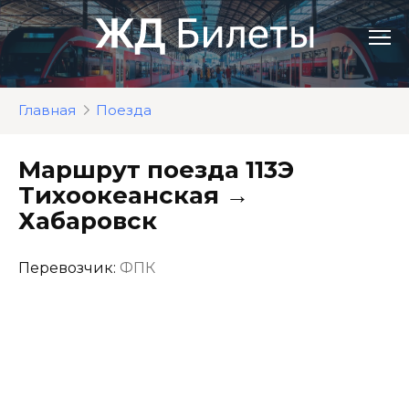
Перейти
к
контенту
Главная
Поезда
Маршрут поезда 113Э
Тихоокеанская →
Хабаровск
Перевозчик:
ФПК