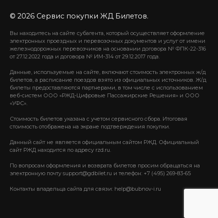
© 2026 Сервис покупки ЖД Билетов.
Вы находитесь на сайте субагента, который осуществляет оформление
электронных проездных и перевозочных документов и услуг от имени
железнодорожных перевозчиков на основании договора № ФПК-22-316
от 27.12.2022 года и договора № ИМ-314 от 29.12.2017 года.
Данные, используемые на сайте, включают стоимость электронных ж/д
билетов, а расписание поездов взято из официальных источников. Ж/д
билеты предоставляются партнерами, в том числе с использованием
веб-систем ООО «РЖД-Цифровые Пассажирские Решения» и ООО
«УФС».
Стоимость билетов указана с учетом сервисного сбора. Итоговая
стоимость отображена на экране подтверждения покупки.
Данный сайт не является официальным сайтом РЖД. Официальный
сайт РЖД находится по адресу rzd.ru.
По вопросам оформления и возврата билетов просим обращаться на
электронную почту support@gdbilet.ru и телефон: +7 (495) 269-83-65
Контакты владельца сайта для связи: help@bubnov-i.ru