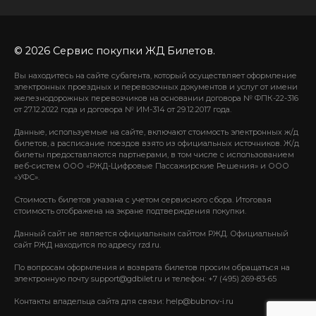
© 2026 Сервис покупки ЖД Билетов.
Вы находитесь на сайте субагента, который осуществляет оформление
электронных проездных и перевозочных документов и услуг от имени
железнодорожных перевозчиков на основании договора № ФПК-22-316
от 27.12.2022 года и договора № ИМ-314 от 29.12.2017 года.
Данные, используемые на сайте, включают стоимость электронных ж/д
билетов, а расписание поездов взято из официальных источников. Ж/д
билеты предоставляются партнерами, в том числе с использованием
веб-систем ООО «РЖД-Цифровые Пассажирские Решения» и ООО
«УФС».
Стоимость билетов указана с учетом сервисного сбора. Итоговая
стоимость отображена на экране подтверждения покупки.
Данный сайт не является официальным сайтом РЖД. Официальный
сайт РЖД находится по адресу rzd.ru.
По вопросам оформления и возврата билетов просим обращаться на
электронную почту support@gdbilet.ru и телефон: +7 (495) 269-83-65
Контакты владельца сайта для связи: help@bubnov-i.ru