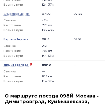
Время в пути
12 ч 37 м
Ульяновск Центр.
07:02
07:44
Стоянка
42 м
Расстояние
773 км
Время в пути
13 ч 43 м
Верхняя Терраса
08:14
08:16
Стоянка
2 м
Расстояние
789 км
Время в пути
14 ч 13 м
Димитровград
09:40
—
Стоянка
—
Расстояние
859 км
Время в пути
15 ч 37 м
О маршруте поезда 098Й Москва -
Димитровград, Куйбышевская,