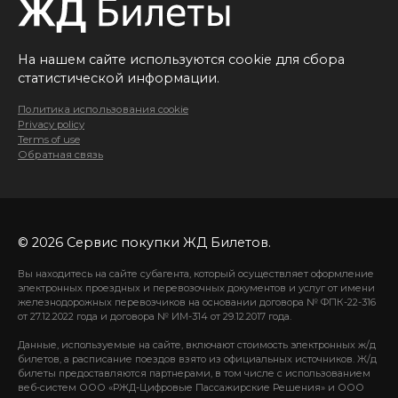
На нашем сайте используются cookie для сбора
статистической информации.
Политика использования cookie
Privacy policy
Terms of use
Обратная связь
© 2026 Сервис покупки ЖД Билетов.
Вы находитесь на сайте субагента, который осуществляет оформление
электронных проездных и перевозочных документов и услуг от имени
железнодорожных перевозчиков на основании договора № ФПК-22-316
от 27.12.2022 года и договора № ИМ-314 от 29.12.2017 года.
Данные, используемые на сайте, включают стоимость электронных ж/д
билетов, а расписание поездов взято из официальных источников. Ж/д
билеты предоставляются партнерами, в том числе с использованием
веб-систем ООО «РЖД-Цифровые Пассажирские Решения» и ООО