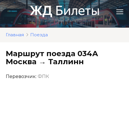
Перейти
к
контенту
Главная
Поезда
Маршрут поезда 034А
Москва → Таллинн
Перевозчик:
ФПК