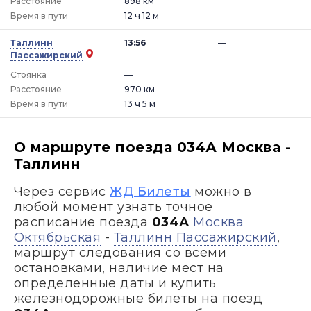
Расстояние
898 км
Время в пути
12 ч 12 м
Таллинн
13:56
—
Пассажирский
Стоянка
—
Расстояние
970 км
Время в пути
13 ч 5 м
О маршруте поезда 034А Москва -
Таллинн
Через сервис
ЖД Билеты
можно в
любой момент узнать точное
расписание поезда
034А
Москва
Октябрьская
-
Таллинн Пассажирский
,
маршрут следования со всеми
остановками, наличие мест на
определенные даты и купить
железнодорожные билеты на поезд