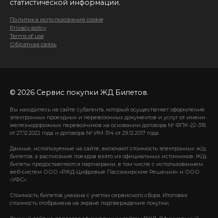
статистической информации.
Политика использования cookie
Privacy policy
Terms of use
Обратная связь
© 2026 Сервис покупки ЖД Билетов.
Вы находитесь на сайте субагента, который осуществляет оформление
электронных проездных и перевозочных документов и услуг от имени
железнодорожных перевозчиков на основании договора № ФПК-22-316
от 27.12.2022 года и договора № ИМ-314 от 29.12.2017 года.
Данные, используемые на сайте, включают стоимость электронных ж/д
билетов, а расписание поездов взято из официальных источников. Ж/д
билеты предоставляются партнерами, в том числе с использованием
веб-систем ООО «РЖД-Цифровые Пассажирские Решения» и ООО
«УФС».
Стоимость билетов указана с учетом сервисного сбора. Итоговая
стоимость отображена на экране подтверждения покупки.