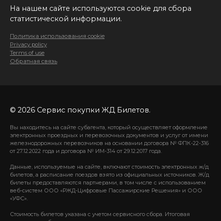
На нашем сайте используются cookie для сбора
статистической информации.
Политика использования cookie
Privacy policy
Terms of use
Обратная связь
© 2026 Сервис покупки ЖД Билетов.
Вы находитесь на сайте субагента, который осуществляет оформление
электронных проездных и перевозочных документов и услуг от имени
железнодорожных перевозчиков на основании договора № ФПК-22-316
от 27.12.2022 года и договора № ИМ-314 от 29.12.2017 года.
Данные, используемые на сайте, включают стоимость электронных ж/д
билетов, а расписание поездов взято из официальных источников. Ж/д
билеты предоставляются партнерами, в том числе с использованием
веб-систем ООО «РЖД-Цифровые Пассажирские Решения» и ООО
«УФС».
Стоимость билетов указана с учетом сервисного сбора. Итоговая