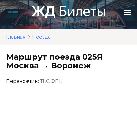
Перейти
к
контенту
Главная
Поезда
Маршрут поезда 025Я
Москва → Воронеж
Перевозчик:
ТКС,ФПК