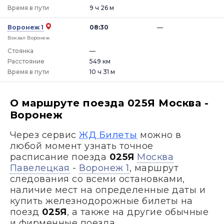
Время в пути
9 ч 26 м
Воронеж 1
08:30
—
Вокзал Воронеж
Стоянка
—
Расстояние
549 км
Время в пути
10 ч 31 м
О маршруте поезда 025Я Москва -
Воронеж
Через сервис
ЖД Билеты
можно в
любой момент узнать точное
расписание поезда
025Я
Москва
Павелецкая
-
Воронеж 1
, маршрут
следования со всеми остановками,
наличие мест на определенные даты и
купить железнодорожные билеты на
поезд
025Я
, а также на другие обычные
и фирменные поезда.