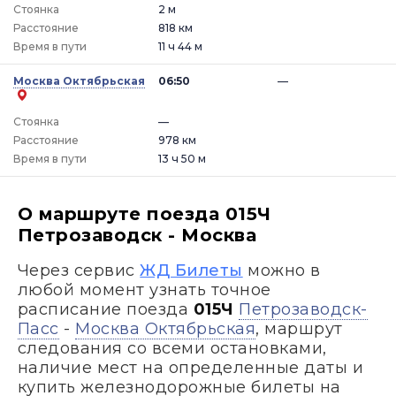
Стоянка
2 м
Расстояние
818 км
Время в пути
11 ч 44 м
Москва Октябрьская
06:50
—
Стоянка
—
Расстояние
978 км
Время в пути
13 ч 50 м
О маршруте поезда 015Ч
Петрозаводск - Москва
Через сервис
ЖД Билеты
можно в
любой момент узнать точное
расписание поезда
015Ч
Петрозаводск-
Пасс
-
Москва Октябрьская
, маршрут
следования со всеми остановками,
наличие мест на определенные даты и
купить железнодорожные билеты на