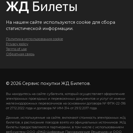
На нашем сайте используются cookie для сбора
статистической информации.
Политика использования cookie
Privacy policy
Terms of use
Обратная связь
© 2026 Сервис покупки ЖД Билетов.
Вы находитесь на сайте субагента, который осуществляет оформление
электронных проездных и перевозочных документов и услуг от имени
железнодорожных перевозчиков на основании договора № ФПК-22-316
от 27.12.2022 года и договора № ИМ-314 от 29.12.2017 года.
Данные, используемые на сайте, включают стоимость электронных ж/д
билетов, а расписание поездов взято из официальных источников. Ж/д
билеты предоставляются партнерами, в том числе с использованием
веб-систем ООО «РЖД-Цифровые Пассажирские Решения» и ООО