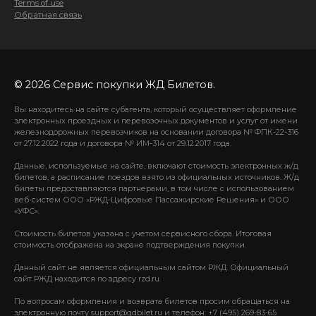
Terms of use
Обратная связь
© 2026 Сервис покупки ЖД Билетов.
Вы находитесь на сайте субагента, который осуществляет оформление
электронных проездных и перевозочных документов и услуг от имени
железнодорожных перевозчиков на основании договора № ФПК-22-316
от 27.12.2022 года и договора № ИМ-314 от 29.12.2017 года.
Данные, используемые на сайте, включают стоимость электронных ж/д
билетов, а расписание поездов взято из официальных источников. Ж/д
билеты предоставляются партнерами, в том числе с использованием
веб-систем ООО «РЖД-Цифровые Пассажирские Решения» и ООО
«УФС».
Стоимость билетов указана с учетом сервисного сбора. Итоговая
стоимость отображена на экране подтверждения покупки.
Данный сайт не является официальным сайтом РЖД. Официальный
сайт РЖД находится по адресу rzd.ru.
По вопросам оформления и возврата билетов просим обращаться на
электронную почту support@gdbilet.ru и телефон: +7 (495) 269-83-65