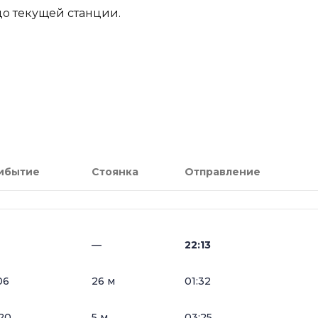
до текущей станции.
ибытие
Стоянка
Отправление
—
22:13
06
26 м
01:32
20
5 м
03:25