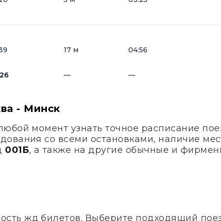
39
17 м
04:56
:26
—
—
ва - Минск
любой момент узнать точное расписание по
едования со всеми остановками, наличие мес
д
001Б
, а также на другие обычные и фирмен
ость жд билетов. Выберите подходящий поезд