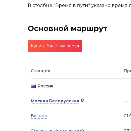
В столбце "Время в пути" указано время 
Основной маршрут
Купить билет на поезд
Станция
Пр
Россия
Москва Белорусская
—
Вязьма
01:
Смоленск Центральный
03: