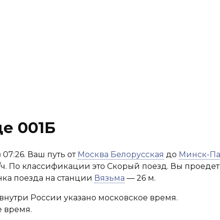
е 001Б
 07:26. Ваш путь от
Москва Белорусская
до
Минск-П
/ч. По классификации это Скорый поезд. Вы проедете
нка поезда на станции
Вязьма
— 26 м.
внутри России указано московское время.
 время.