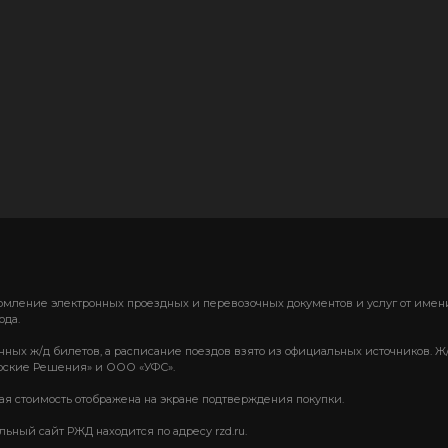
формление электронных проездных и перевозочных документов и услуг от им
ода.
нных ж/д билетов, а расписание поездов взято из официальных источников. Ж
ские Решения» и ООО «УФС».
вая стоимость отображена на экране подтверждения покупки.
ный сайт РЖД находится по адресу rzd.ru.