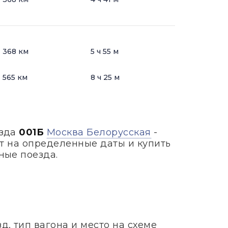
368 км
5 ч 55 м
565 км
8 ч 25 м
езда
001Б
Москва Белорусская
-
т на определенные даты и купить
ные поезда.
, тип вагона и место на схеме