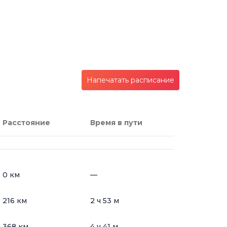
Напечатать расписание
Расстояние
Время в пути
0 км
—
216 км
2 ч 53 м
368 км
4 ч 41 м