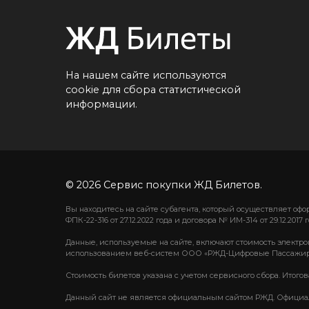
На нашем сайте используются
cookie для сбора статистической
информации.
© 2026 Сервис покупки ЖД Билетов.
Вы находитесь на сайте субагента, который осуществляет о
ФПК-22-316 от 27.12.2022 года и договора № ИМ-314 от 29.12.2017 г
Данные, используемые на сайте, включают стоимость электро
использованием веб-систем ООО «РЖД-Цифровые Пассажир
Стоимость билетов указана с учетом сервисного сбора. Итого
Данный сайт не является официальным сайтом РЖД. Официаль