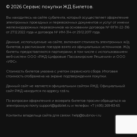
© 2026 Сервис покупки ЖД Билетов.
Вы находитесь на сайте субагента, который осуществляет оформление
электронных проездных и перевозочных документов и услуг от имени
железнодорожных перевозчиков на основании договора № ФПК-22-316
от 27.12.2022 года и договора № ИМ-314 от 29.12.2017 года.
Данные, используемые на сайте, включают стоимость электронных ж/д
билетов, а расписание поездов взято из официальных источников. Ж/д
билеты предоставляются партнерами, в том числе с использованием
веб-систем ООО «РЖД-Цифровые Пассажирские Решения» и ООО
«УФС».
Стоимость билетов указана с учетом сервисного сбора. Итоговая
стоимость отображена на экране подтверждения покупки.
Данный сайт не является официальным сайтом РЖД. Официальный
сайт РЖД находится по адресу rzd.ru.
По вопросам оформления и возврата билетов просим обращаться на
электронную почту support@gdbilet.ru и телефон: +7 (495) 269-83-65
Контакты владельца сайта для связи: help@bubnov-i.ru