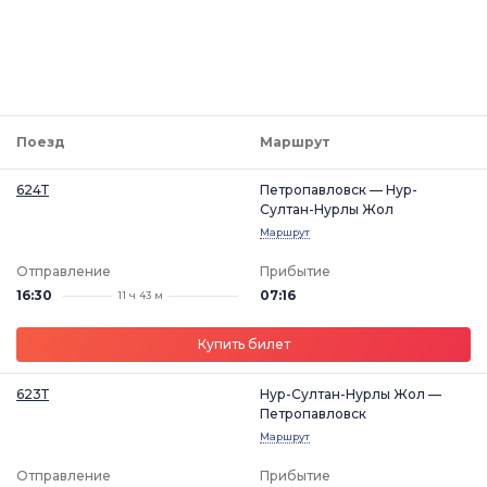
Поезд
Маршрут
624Т
Петропавловск — Нур-
Султан-Нурлы Жол
Маршрут
Отправление
Прибытие
16:30
07:16
11 ч 43 м
Купить билет
623Т
Нур-Султан-Нурлы Жол —
Петропавловск
Маршрут
Отправление
Прибытие