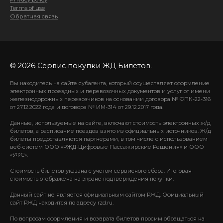
Terms of use
Обратная связь
© 2026 Сервис покупки ЖД Билетов.
Вы находитесь на сайте субагента, который осуществляет оформление
электронных проездных и перевозочных документов и услуг от имени
железнодорожных перевозчиков на основании договора № ФПК-22-316
от 27.12.2022 года и договора № ИМ-314 от 29.12.2017 года.
Данные, используемые на сайте, включают стоимость электронных ж/д
билетов, а расписание поездов взято из официальных источников. Ж/д
билеты предоставляются партнерами, в том числе с использованием
веб-систем ООО «РЖД-Цифровые Пассажирские Решения» и ООО
«УФС».
Стоимость билетов указана с учетом сервисного сбора. Итоговая
стоимость отображена на экране подтверждения покупки.
Данный сайт не является официальным сайтом РЖД. Официальный
сайт РЖД находится по адресу rzd.ru.
По вопросам оформления и возврата билетов просим обращаться на