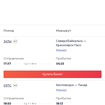
Поезд
Маршрут
Северобайкальск —
347Ы
6.7
Красноярск Пасс
Маршрут
Отправление
Прибытие
17:37
05:25
1 д 2 ч 59 м
Купить билет
Кисловодск — Тында
097С
6.9
Маршрут
Отправление
Прибытие
18:50
18:13
5 д 1 ч 18 м