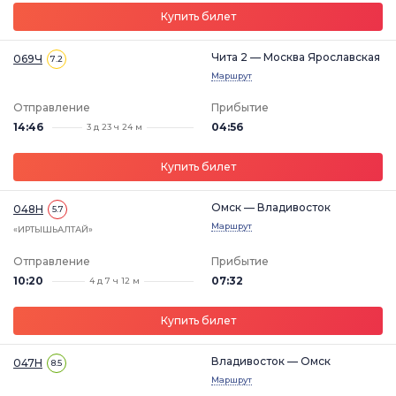
Купить билет
Чита 2 — Москва Ярославская
069Ч
7.2
Маршрут
Отправление
Прибытие
14:46
04:56
3 д 23 ч 24 м
Купить билет
Омск — Владивосток
048Н
5.7
Маршрут
«ИРТЫШЬАЛТАЙ»
Отправление
Прибытие
10:20
07:32
4 д 7 ч 12 м
Купить билет
Владивосток — Омск
047Н
8.5
Маршрут