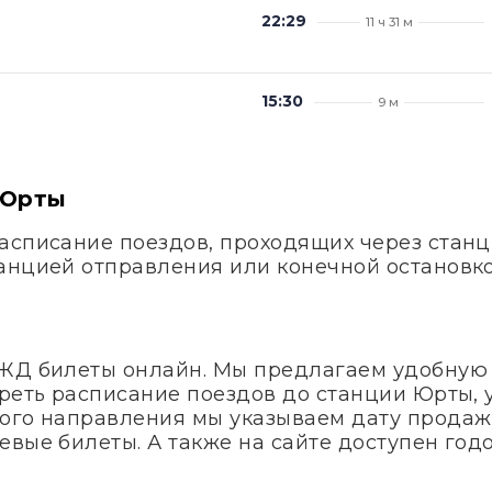
22:29
11 ч 31 м
15:30
9 м
 Юрты
асписание поездов, проходящих через станц
анцией отправления или конечной остановко
 ЖД билеты онлайн. Мы предлагаем удобную
треть расписание поездов до станции Юрты, 
ого направления мы указываем дату продаж
евые билеты. А также на сайте доступен го