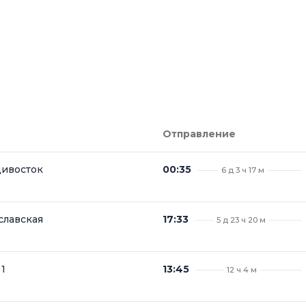
Отправление
дивосток
00:35
6 д 3 ч 17 м
славская
17:33
5 д 23 ч 20 м
1
13:45
12 ч 4 м